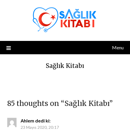
Skip
to
content
Menu
Sağlık Kitabı
85 thoughts on “
Sağlık Kitabı
”
Ahlem
dedi ki:
23 Mayıs 2020, 20:17