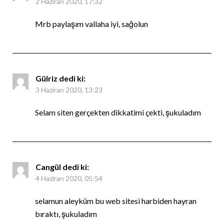
2 Haziran 2020, 17:32
Mrb paylaşım vallaha iyi, sağolun
Gülriz
dedi ki:
3 Haziran 2020, 13:23
Selam siten gerçekten dikkatimi çekti, şukuladım
Cangül
dedi ki:
4 Haziran 2020, 05:54
selamun aleyküm bu web sitesi harbiden hayran
bıraktı, şukuladım