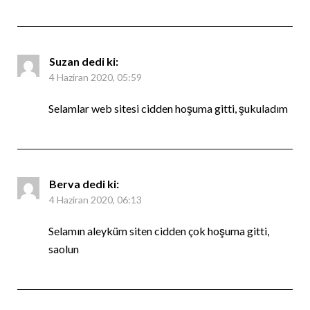
Suzan
dedi ki:
4 Haziran 2020, 05:59
Selamlar web sitesi cidden hoşuma gitti, şukuladım
Berva
dedi ki:
4 Haziran 2020, 06:13
Selamın aleyküm siten cidden çok hoşuma gitti,
saolun