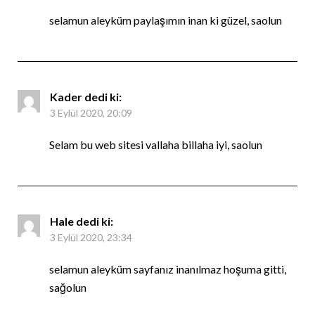
selamun aleyküm paylaşımın inan ki güzel, saolun
Kader
dedi ki:
3 Eylül 2020, 20:09
Selam bu web sitesi vallaha billaha iyi, saolun
Hale
dedi ki:
3 Eylül 2020, 23:34
selamun aleyküm sayfanız inanılmaz hoşuma gitti,
sağolun