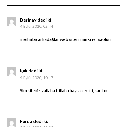
Berinay
dedi ki:
4 Eylül 2020, 02:44
merhaba arkadaşlar web siten inanki iyi, saolun
Işık
dedi ki:
4 Eylül 2020, 10:17
Slm siteniz vallaha billaha hayran edici, saolun
Ferda
dedi ki: