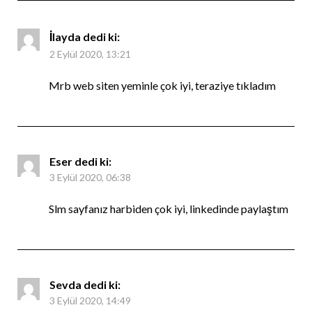
İlayda
dedi ki:
2 Eylül 2020, 13:21
Mrb web siten yeminle çok iyi, teraziye tıkladım
Eser
dedi ki:
3 Eylül 2020, 06:38
Slm sayfanız harbiden çok iyi, linkedinde paylaştım
Sevda
dedi ki:
3 Eylül 2020, 14:49