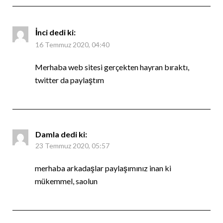
İnci
dedi ki:
16 Temmuz 2020, 04:40
Merhaba web sitesi gerçekten hayran bıraktı,
twitter da paylaştım
Damla
dedi ki:
23 Temmuz 2020, 05:57
merhaba arkadaşlar paylaşımınız inan ki
mükemmel, saolun