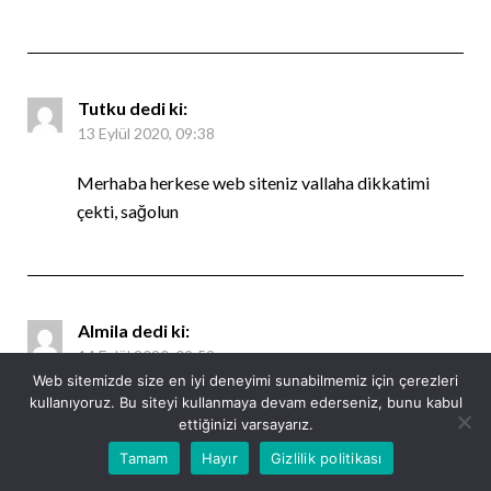
Tutku
dedi ki:
13 Eylül 2020, 09:38
Merhaba herkese web siteniz vallaha dikkatimi
çekti, sağolun
Almila
dedi ki:
14 Eylül 2020, 09:52
Web sitemizde size en iyi deneyimi sunabilmemiz için çerezleri
kullanıyoruz. Bu siteyi kullanmaya devam ederseniz, bunu kabul
Merhabalar paylaşım inan ki çok hoşuma gitti,
ettiğinizi varsayarız.
twitter da paylaştım
Tamam
Hayır
Gizlilik politikası