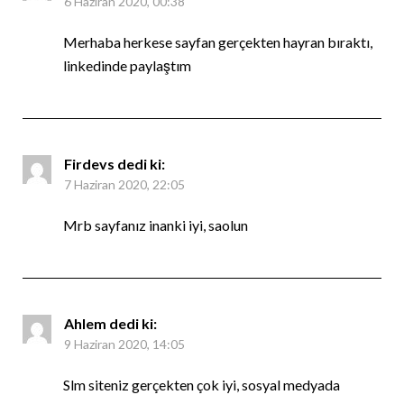
6 Haziran 2020, 00:38
Merhaba herkese sayfan gerçekten hayran bıraktı,
linkedinde paylaştım
Firdevs
dedi ki:
7 Haziran 2020, 22:05
Mrb sayfanız inanki iyi, saolun
Ahlem
dedi ki:
9 Haziran 2020, 14:05
Slm siteniz gerçekten çok iyi, sosyal medyada