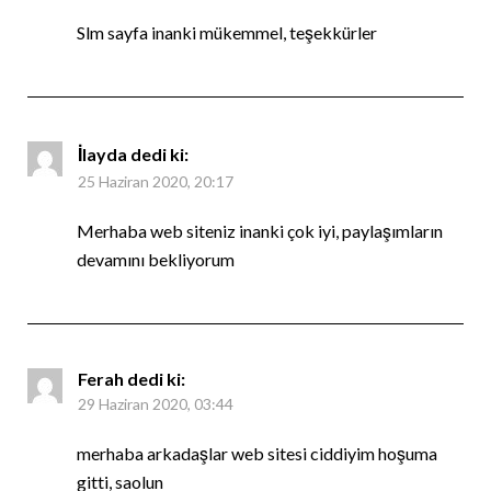
Slm sayfa inanki mükemmel, teşekkürler
İlayda
dedi ki:
25 Haziran 2020, 20:17
Merhaba web siteniz inanki çok iyi, paylaşımların
devamını bekliyorum
Ferah
dedi ki:
29 Haziran 2020, 03:44
merhaba arkadaşlar web sitesi ciddiyim hoşuma
gitti, saolun