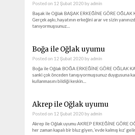
Posted on
12 Şubat 2020
by
admin
Başak ile Oğlak BAŞAK ERKEĞİNE GÖRE OĞLAK KADINI 
Gerçek aşkı, hayatının erkeğini arar ve sizin yanını
tanıyormuşsunuz…
Boğa ile Oğlak uyumu
Posted on
12 Şubat 2020
by
admin
Boğa ile Oğlak BOĞA ERKEĞİNE GÖRE OĞLAK KADINI
sanki çok önceden tanışıyormuşsunuz duygusuna kapılı
kullanmasını bildiği keskin…
Akrep ile Oğlak uyumu
Posted on
12 Şubat 2020
by
admin
Akrep ile Oğlak uyumu AKREP ERKEĞİNE GÖRE OĞLAK
her zaman kapalı bir bluz giyen, ‘evde kalmış kız’ geli