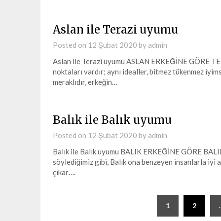
Aslan ile Terazi uyumu
Posted on
12 Şubat 2020
by
admin
Aslan ile Terazi uyumu ASLAN ERKEĞİNE GÖRE TERAZ
noktaları vardır; aynı idealler, bitmez tükenmez iyim
meraklıdır, erkeğin…
Balık ile Balık uyumu
Posted on
12 Şubat 2020
by
admin
Balık ile Balık uyumu BALIK ERKEĞİNE GÖRE BALIK KA
söylediğimiz gibi, Balık ona benzeyen insanlarla iyi an
çıkar….
Yazı
1
2
sayfalaması