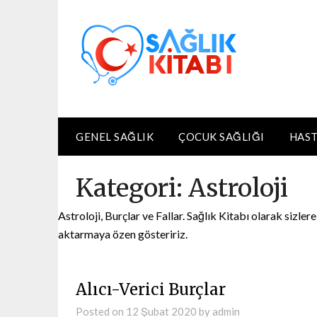
Skip
to
content
GENEL SAĞLIK
ÇOCUK SAĞLIĞI
HAST
Kategori:
Astroloji
Astroloji, Burçlar ve Fallar. Sağlık Kitabı olarak sizlere
aktarmaya özen gösteririz.
Alıcı-Verici Burçlar
Posted on
12 Şubat 2020
by
admin