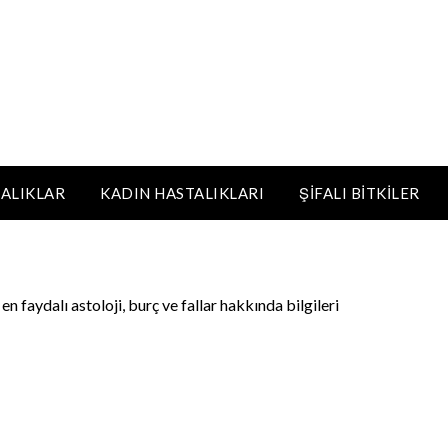
ALIKLAR
KADIN HASTALIKLARI
ŞIFALI BITKILER
 en faydalı astoloji, burç ve fallar hakkında bilgileri