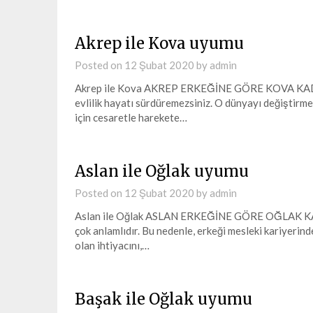
Akrep ile Kova uyumu
Posted on
12 Şubat 2020
by
admin
Akrep ile Kova AKREP ERKEĞİNE GÖRE KOVA KADINI K
evlilik hayatı sürdüremezsiniz. O dünyayı değiştirmek
için cesaretle harekete…
Aslan ile Oğlak uyumu
Posted on
12 Şubat 2020
by
admin
Aslan ile Oğlak ASLAN ERKEĞİNE GÖRE OĞLAK KADIN
çok anlamlıdır. Bu nedenle, erkeği mesleki kariyerin
olan ihtiyacını,…
Başak ile Oğlak uyumu