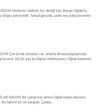
Herkesin ‘ciddi bir kız’ dediği kişi, Bayan Oğlak’tır.
zda doğru adrestedir. Tanıştığınızda, sanki onu daha önceden
 Çok ortak yönünüz var, onunla ilk karşılaşmanızda
rsınız. Hiç bir şey bu ilişkiyi etkileyemez. Oğlak kadınının
 KADINI Bir çoklarının aklına Oğlak kadını deyince,
r. Bu tabii ki bir ön yargıdır. Çünkü…