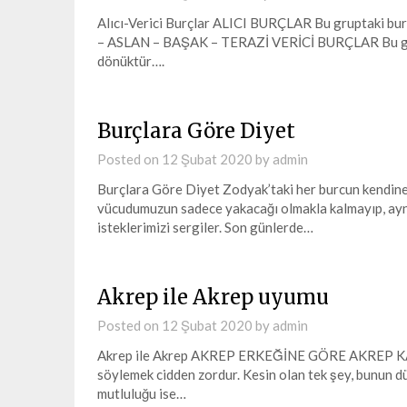
Alıcı-Verici Burçlar ALICI BURÇLAR Bu gruptaki bu
– ASLAN – BAŞAK – TERAZİ VERİCİ BURÇLAR Bu grupt
dönüktür….
Burçlara Göre Diyet
Posted on
12 Şubat 2020
by
admin
Burçlara Göre Diyet Zodyak’taki her burcun kendine 
vücudumuzun sadece yakacağı olmakla kalmayıp, aynı 
isteklerimizi sergiler. Son günlerde…
Akrep ile Akrep uyumu
Posted on
12 Şubat 2020
by
admin
Akrep ile Akrep AKREP ERKEĞİNE GÖRE AKREP KADINI
söylemek cidden zordur. Kesin olan tek şey, bunun dü
mutluluğu ise…