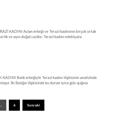
İ KADINI Aslan erkeği ve Terazi kadınının birçok ortak
serlik ve aynı doğal cazibe. Terazi kadını edebiyata
DINI Balık erkeğiyle Terazi kadını ilişkisinin analizinde
laşır. İki Balığın ilişkisinde bu durum iyice gün ışığına
…
6
Sonraki