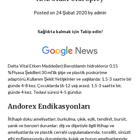
Posted on
24 Şubat 2020
by
admin
Sağlıkta kalmak için Takip edin!
Delta Vital Etken Madde(ler):Benzidamin hidroklorür 0.15
%Piyasa Şekilleri:30 ml’lik şişe ve plastik püskürtme
adaptörü.Kullanım Şekli:Yetişkinler ve yaşlılarda: 1.5-3 saatte bir
günde 4-8 kez. Çocuklarda (6-12 yaş arası): 1.5-3 saatte bir,
günde 4 kez. Tedavi süresi 4-5 gündür.
Andorex Endikasyonları
İltihaplı doku ameliyatları; burkulma, çıkık, ezik, tendinit, bursit,
yanık ve benzeri durumlar; diş ve dişetiyle ilgili iltihap ve
ameliyatlarda ve plastik cerrahi uygulamalarında; tonsillit, sinüzit
gibi enflamasyonlu durumlarda, kulak ve burun ameliyatlarında;