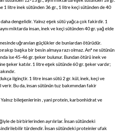
 1 litre inek sütünden 36 gr., 1 litre keçi sütünden de 40
ı daha dengelidir. Yalnız eşek sütü yağca çok fakirdir. 1
 aynı miktarda insan, inek ve keçi sütünden 40 gr. yağ elde
mesinde uğranılan güçlükler de bunlardan ötürüdür.
 bırakıp başka bir besin almaya razı olmaz. An* ne sütünün
rında ise 45-46 gr. şeker bulunur. Bundan ötürü inek ve
e şeker katılır. 1 litre eşek sütünde 60 gr. şeker vardır;
akındır.
kça ilginçtir. 1 litre insan sütü 2 gr. kül, inek, keçi ve
kül verir. Bu da, insan sütünün tuz bakımından fakir
 Yalnız bileşenlerinin , yani protein, karbonhidrat ve
ğiyle de birbirlerinden ayrılırlar. İnsan sütündeki
ndirilebilir türdendir. İnsan sütündeki proteinler ufak