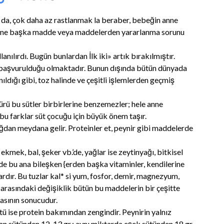
da, çok daha az rastlanmak la beraber, bebeğin anne
yerine başka madde veya maddelerden yararlanma sorunu
anılırdı. Bugün bunlardan İlk iki» artık bırakılmıştır.
e başvurulduğu olmaktadır. Bunun dışında bütün dünyada
ıldığı gibi, toz halinde ve çeşitli işlemlerden geçmiş
ötürü bu sütler birbirlerine benzemezler; hele anne
bu farklar süt çocuğu için büyük önem taşır.
ğdan meydana gelir. Proteinler et, peynir gibi maddelerde
mek, bal, şeker vb.’de, yağlar ise zeytinyağı, bitkisel
rde bu ana bileşken {erden başka vitaminler, kendilerine
rdır. Bu tuzlar kal* si yum, fosfor, demir, magnezyum,
t arasındaki değişiklik bütün bu maddelerin bir çeşitte
asının sonucudur.
ütü ise protein bakımından zengindir. Peynirin yalnız
san sütünden 12-13 gr.; aynı miktarda eşek sütünden 18 gr.