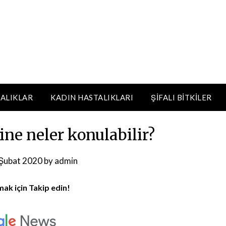
ALIKLAR
KADIN HASTALIKLARI
ŞIFALI BITKILER
ne neler konulabilir?
Şubat 2020
by
admin
mak için Takip edin!