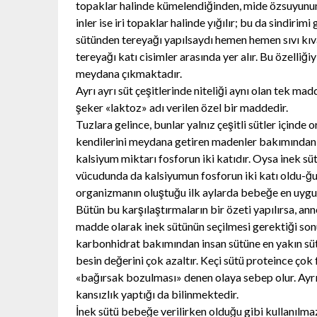
topaklar halinde kümelendiğinden, mide özsuyunun 
inler ise iri topaklar halinde yığılır; bu da sindirim
sütünden tereyağı yapılsaydı hemen hemen sıvı kıva
tereyağı katı cisimler arasında yer alır. Bu özelliğ
meydana çıkmaktadır.
Ayrı ayrı süt çeşitlerinde niteliği aynı olan tek ma
şeker «laktoz» adı verilen özel bir maddedir.
Tuzlara gelince, bunlar yalnız çeşitli sütler içind
kendilerini meydana getiren madenler bakımından da
kalsiyum miktarı fosforun iki katıdır. Oysa inek sü
vücudunda da kalsiyumun fosforun iki katı oldu-ğ
organizmanın oluştuğu ilk aylarda bebeğe en uygu
Bütün bu karşılaştırmaların bir özeti yapılırsa, 
madde olarak inek sütünün seçilmesi gerektiği sonu
karbonhidrat bakımından insan sütüne en yakın süt
besin değerini çok azaltır. Keçi sütü proteince ç
«bağırsak bozulması» denen olaya sebep olur. Ayr
kansızlık yaptığı da bilinmektedir.
İnek sütü bebeğe verilirken olduğu gibi kullanılmaz.