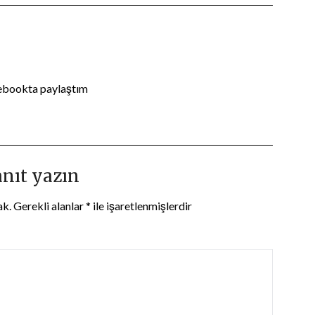
cebookta paylaştım
anıt yazın
ak.
Gerekli alanlar
*
ile işaretlenmişlerdir