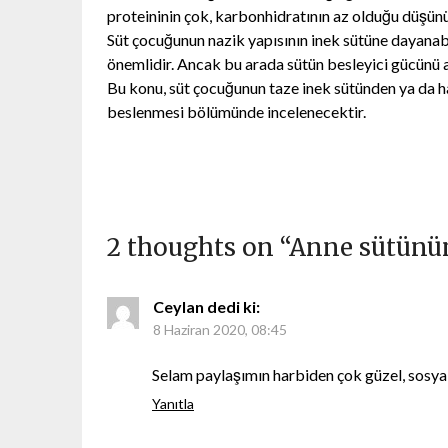
proteininin çok, karbonhidratının az olduğu düşünü
Süt çocuğunun nazik yapısının inek sütüne dayanabi
önemlidir. Ancak bu arada sütün besleyici gücünü
Bu konu, süt çocuğunun taze inek sütünden ya da ha
beslenmesi bölümünde incelenecektir.
2 thoughts on “
Anne sütünün
Ceylan
dedi ki:
8 Haziran 2020, 08:45
Selam paylaşımın harbiden çok güzel, sosy
Yanıtla