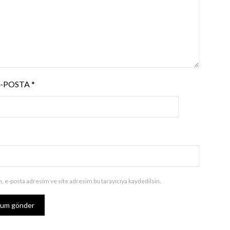
E-POSTA
*
, e-posta adresim ve site adresim bu tarayıcıya kaydedilsin.