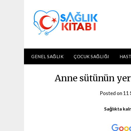
Skip
to
content
GENEL SAĞLIK
ÇOCUK SAĞLIĞI
HAST
Anne sütünün yeri
Posted on
11 
Sağlıkta kal