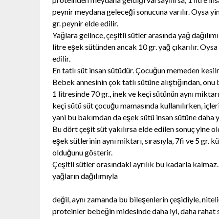
peynir meydana geleceği sonucuna varılır. Oysa yine
gr. peynir elde edilir.
Yağlara gelince, çeşitli sütler arasında yağ dağılım
litre eşek sütünden ancak 10 gr. yağ çıkarılır. Oysa
edilir.
En tatlı süt insan sütüdür. Çocuğun memeden kesil
Bebek annesinin çok tatlı sütüne alıştığından, onu
1 litresinde 70 gr., inek ve keçi sütünün aynı mikta
keçi sütü süt çocuğu mamasında kullanılırken, içlerin
yani bu bakımdan da eşek sütü insan sütüne daha y
Bu dört çeşit süt yakılırsa elde edilen sonuç yine oldu
eşek sütlerinin aynı miktarı, sırasıyla, 7fi ve 5 gr. 
olduğunu gösterir.
Çeşitli sütler orasındaki ayrılık bu kadarla kalmaz.
yağların dağıIımıyla
değil, aynı zamanda bu bileşenlerin çeşidiyle, niteli
proteinler bebeğin midesinde daha iyi, daha rahat si