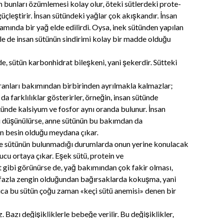
bunları özümlemesi kolay olur, öteki sütlerdeki prote-
i güçleştirir. İnsan sütündeki yağlar çok akışkandır. İnsan
mında bir yağ elde edilirdi. Oysa, inek sütünden yapılan
iyle de insan sütünün sindirimi kolay bir madde olduğu
dde, sütün karbonhidrat bileşkeni, yani şekerdir. Sütteki
e oranları bakımından birbirinden ayrılmakla kalmazlar;
 farklılıklar gösterirler, örneğin, insan sütünde
tünde kalsiyum ve fosfor aynı oranda bulunur. İnsan
u düşünülürse, anne sütünün bu bakımdan da
n besin olduğu meydana çıkar.
anne sütünün bulunmadığı durumlarda onun yerine konulacak
cu ortaya çıkar. Eşek sütü, protein ve
 gibi görünürse de, yağ bakımından çok fakir olması,
ok fazla zengin olduğundan bağırsaklarda kokuşma, yani
ıca bu sütün çoğu zaman «keçi sütü anemisi» denen bir
 Bazı değişikliklerle bebeğe verilir. Bu değişiklikler,