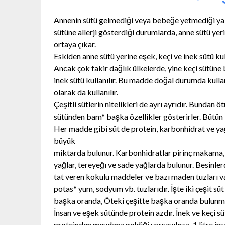
Annenin sütü gelmediği veya bebeğe yetmediği ya 
sütüne allerji gösterdiği durumlarda, anne sütü 
ortaya çıkar.
Eskiden anne sütü yerine eşek, keçi ve inek sütü kull
Ancak çok fakir dağlık ülkelerde, yine keçi sütün
inek sütü kullanılır. Bu madde doğal durumda kullan
olarak da kullanılır.
Çeşitli sütlerin nitelikleri de ayrı ayrıdır. Bundan 
sütünden bam* başka özellikler gösterirler. Bütün 
Her madde gibi süt de protein, karbonhidrat ve ya
büyük
miktarda bulunur. Karbonhidratlar pirinç makama, ek
yağlar, tereyeğı ve sade yağlarda bulunur. Besinle
tat veren kokulu maddeler ve bazı maden tuzları va
potas* yum, sodyum vb. tuzlarıdır. İşte iki çeşit sü
başka oranda, Öteki çeşitte başka oranda bulunm
İnsan ve eşek sütünde protein azdır. İnek ve keçi s
proteinden meydana geldiği varsayılırsa, 1 litre in