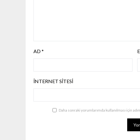
AD
*
İNTERNET SITESI
Daha sonraki yorumlarımda kullanılması için adım