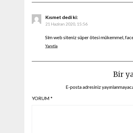
Kısmet
dedi ki:
21 Haziran 2020, 15:56
Slm web siteniz süper ötesi mükemmel, fa
Yanıtla
Bir y
E-posta adresiniz yayınlanmayac
YORUM
*