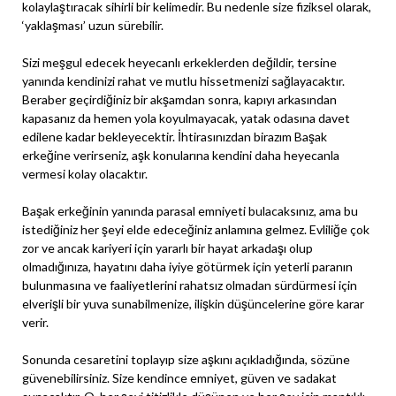
kolaylaştıracak sihirli bir kelimedir. Bu nedenle size fiziksel olarak,
‘yaklaşması’ uzun sürebilir.
Sizi meşgul edecek heyecanlı erkeklerden değildir, tersine
yanında kendinizi rahat ve mutlu hissetmenizi sağlayacaktır.
Beraber geçirdiğiniz bir akşamdan sonra, kapıyı arkasından
kapasanız da hemen yola koyulmayacak, yatak odasına davet
edilene kadar bekleyecektir. İhtirasınızdan birazım Başak
erkeğine verirseniz, aşk konularına kendini daha heyecanla
vermesi kolay olacaktır.
Başak erkeğinin yanında parasal emniyeti bulacaksınız, ama bu
istediğiniz her şeyi elde edeceğiniz anlamına gelmez. Evliliğe çok
zor ve ancak kariyeri için yararlı bir hayat arkadaşı olup
olmadığınıza, hayatını daha iyiye götürmek için yeterli paranın
bulunmasına ve faaliyetlerini rahatsız olmadan sürdürmesi için
elverişli bir yuva sunabilmenize, ilişkin düşüncelerine göre karar
verir.
Sonunda cesaretini toplayıp size aşkını açıkladığında, sözüne
güvenebilirsiniz. Size kendince emniyet, güven ve sadakat