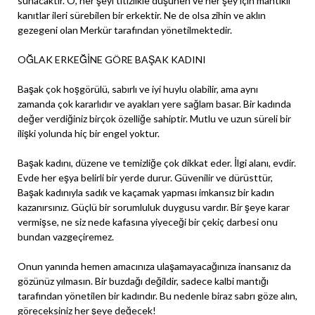
sunacaktır. O, her şeyi titizlikle düşünen ve her şey için mantıklı
kanıtlar ileri sürebilen bir erkektir. Ne de olsa zihin ve aklın
gezegeni olan Merkür tarafından yönetilmektedir.
OĞLAK ERKEĞİNE GÖRE BAŞAK KADINI
Başak çok hoşgörülü, sabırlı ve iyi huylu olabilir, ama aynı
zamanda çok kararlıdır ve ayakları yere sağlam basar. Bir kadında
değer verdiğiniz birçok özelliğe sahiptir. Mutlu ve uzun süreli bir
ilişki yolunda hiç bir engel yoktur.
Başak kadını, düzene ve temizliğe çok dikkat eder. İlgi alanı, evdir.
Evde her eşya belirli bir yerde durur. Güvenilir ve dürüsttür,
Başak kadınıyla sadık ve kaçamak yapması imkansız bir kadın
kazanırsınız. Güçlü bir sorumluluk duygusu vardır. Bir şeye karar
vermişse, ne siz nede kafasına yiyeceği bir çekiç darbesi onu
bundan vazgeçiremez.
Onun yanında hemen amacınıza ulaşamayacağınıza inansanız da
gözünüz yılmasın. Bir buzdağı değildir, sadece kalbi mantığı
tarafından yönetilen bir kadındır. Bu nedenle biraz sabrı göze alın,
göreceksiniz her şeye değecek!