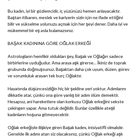
Bu kadın, iyi bir gözlemcidir, iç yüzünüzü hemen anlayacaktır.
Baştan itibaren, meslek ve kariyerin sizin için ne ifade ettiğini
bilir ve yükselme yolunuzu açmak için her şeyi dener. Daha iyi ve
mükemmel bir eş asla bulamazsınız.
BAŞAK KADININA GÖRE OĞLAK ERKEĞİ
Astrologların hemfikir oldukları şey, Başak ve Oğlağın sadece
birbirlerine uyduğudur. Ama araya aşk girerse… İkiniz de toprak
grubunda doğmuşsunuz. Başaktan daha çok uyum, düzen, görev
ve sorumluluk arayan tek burç Oğlaktır.
Hayatında düşüncesizliğin hiç bir şekline yeri yoktur. Adımlarını
dikkatle atar, çünkü ona göre yanlış bir adım ölüm demektir.
Hesapsız, ani hareketlere olan korkusu Oğlak erkeğini sekste
çekingen yapar. Ama tutuk değildir. Bunlar özellikle ateşli
kadınların hoşuna gitmeyecektir.
Oğlak erkeğiyle ilişkiye giren Başak kadını, inisiyatifli olmalıdır.
Genelde ilk adımı atan siz olacaksınız, çünkü Oğlak erkeği aşk