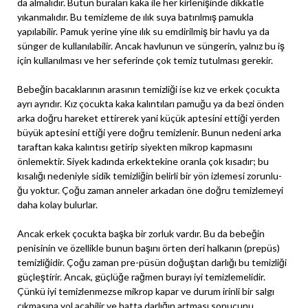
da almalıdır. Bütün buraları kaka ile her kirlenişinde dikkatle
yıkanmalıdır. Bu temizleme de ılık suya batırılmış pamukla
yapılabilir. Pamuk yerine yine ılık su emdirilmiş bir havlu ya da
sünger de kullanılabilir. Ancak havlunun ve süngerin, yalnız bu iş
için kullanılması ve her seferinde çok temiz tutulması gerekir.
Bebeğin bacaklarının arasının temizliği ise kız ve erkek çocukta
ayrı ayrıdır. Kız çocukta kaka kalıntıları pamuğu ya da bezi önden
arka doğru hareket ettirerek yani küçük aptesini ettiği yerden
büyük aptesini ettiği yere doğru temizlenir. Bunun nedeni arka
taraftan kaka kalıntısı getirip siyekten mikrop kapmasını
önlemektir. Siyek kadında erkektekine oranla çok kısadır; bu
kısalığı nedeniyle sidik temizliğin belirli bir yön izlemesi zorunlu-
ğu yoktur. Çoğu zaman anneler arkadan öne doğru temizlemeyi
daha kolay bulurlar.
Ancak erkek çocukta başka bir zorluk vardır. Bu da bebeğin
penisinin ve özellikle bunun başını örten deri halkanın (prepüs)
temizliğidir. Çoğu zaman pre-püsün doğuştan darlığı bu temizliği
güçleştirir. Ancak, güçlüğe rağmen burayı iyi temizlemelidir.
Çünkü iyi temizlenmezse mikrop kapar ve durum irinli bir salgı
çıkmasına yol açabilir ve hatta darlığın artması sonucunu