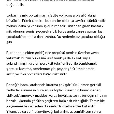
doğurabilir.
torbasına mikrop taşıması, sistite yol açması olasılığı daha
büyüktür. Erkek çocukta bu tehlike oldukça zayıftır; çünkü sidik
torbası daha iyi korunmuş durumdadır. Dışarıdan giren hastalık
mikrobunun penisi geçerek sidik torbasında yangı yapması kız
çocuktakine oranla daha zordur. Bu nedenle kız çocukta olduğu
gibi
Bu nedenle elden geldiğince prepüsü penisin üzerine yayıp
yatırmak, bütün bu kesimi asit borik ya da 12 kat suyla
sulandırılmış hidrojen peroksit (oksijenli su) ile temizlemek
gerekir. Kızarma, berelenme gibi şeyler görülürse hemen
antibiyo-tikli pomatlara başvurulmalıdır.
Bebeğin bacak aralarında kızarma çok görülür. Hemen gerekli
tedbirler alınmazsa buraları su toplar. Kızartının birinci nedeni
sidikteki amonyak maddesi ya da büyük aptesin, örneğin sindirim
bozukluklarında görülen çeşitten fazla asit niteliğidir. Temizlikle
geçmemekte inat eden durumlarda özel kremler kullanılır.
Yıkamada su yerine zeytinyağı kullanılması, temizlikten sonra