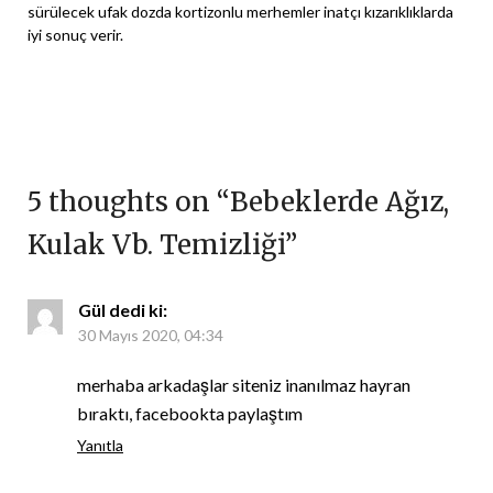
sürülecek ufak dozda kortizonlu merhemler inatçı kızarıklıklarda
iyi sonuç verir.
5 thoughts on “
Bebeklerde Ağız,
Kulak Vb. Temizliği
”
Gül
dedi ki:
30 Mayıs 2020, 04:34
merhaba arkadaşlar siteniz inanılmaz hayran
bıraktı, facebookta paylaştım
Yanıtla