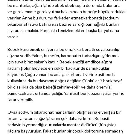
bu mantarlar, ağzın içinde öbek öbek toplu durumda bulunurlar
ve gerek emme gerek yutma bakımından bebeğe büyük zorluklar
verirler. Anne bu durumu farkeder etmez karbonatlı (sodyum
bikarbonat) suya batırıp gaz bezine sardığı parmağıyla bunları
sıyırarak almalıdır. Parmakla temizlemekten başka bir yol daha
vardır.
Bebek kuru emzik emiyorsa, bu emzik karbonatlı suya batırılıp
ağzına verilir. Yalnız, bu sefer, karbonatın tadsızlığını gidermek
için suya biraz sakarin katılır. Bebek emziği emdikçe ağzını
ilaçlamış olur. Böylece en çok birkaç günde pamukçuklar
kaybolur. Çoğu zaman bu amaçla karbonat yerine asit borik
kullanılırsa da bu davranış doğru değildir. Çünkü asit borik zayıf
bir olasılıkla da olsa bebeği zehirleyebilir ve daha önemlisi,
pamukçuk asit ortamda gelişir. Yani asit borik bazen yarar yerine
zarar verebilir.
Oysa sodyum bikarbonat mantarların oluşmasına elverişsiz bir
ortam yaratarak ağız içi zarını çok daha iyi korur. Bu basit
tedavinin yetmediği durumlarda mantar öldürücü (fün-jisid)
ilâçlara başvurulur.. Fakat bunlar bir çocuk doktoruna sormadan