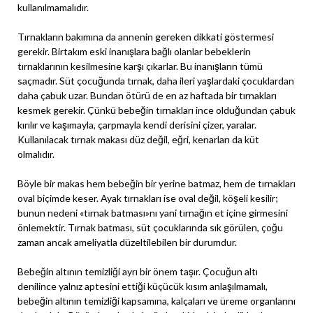
kullanılmamalıdır.
Tırnakların bakımına da annenin gereken dikkati göstermesi
gerekir. Birtakım eski inanışlara bağlı olanlar bebeklerin
tırnaklarının kesilmesine karşı çıkarlar. Bu inanışların tümü
saçmadır. Süt çocuğunda tırnak, daha ileri yaşlardaki çocuklardan
daha çabuk uzar. Bundan ötürü de en az haftada bir tırnakları
kesmek gerekir. Çünkü bebeğin tırnakları ince olduğundan çabuk
kırılır ve kaşımayla, çarpmayla kendi derisini çizer, yaralar.
Kullanılacak tırnak makası düz değil, eğri, kenarları da küt
olmalıdır.
Böyle bir makas hem bebeğin bir yerine batmaz, hem de tırnakları
oval biçimde keser. Ayak tırnakları ise oval değil, köşeli kesilir;
bunun nedeni «tırnak batması»nı yani tırnağın et içine girmesini
önlemektir. Tırnak batması, süt çocuklarında sık görülen, çoğu
zaman ancak ameliyatla düzeltilebilen bir durumdur.
Bebeğin altının temizliği ayrı bir önem taşır. Çocuğun altı
denilince yalnız aptesini ettiği küçücük kısım anlaşılmamalı,
bebeğin altının temizliği kapsamına, kalçaları ve üreme organlarını