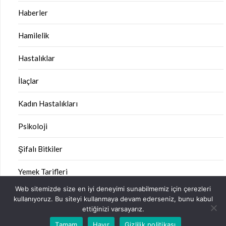
Haberler
Hamilelik
Hastalıklar
İlaçlar
Kadın Hastalıkları
Psikoloji
Şifalı Bitkiler
Yemek Tarifleri
Web sitemizde size en iyi deneyimi sunabilmemiz için çerezleri
kullanıyoruz. Bu siteyi kullanmaya devam ederseniz, bunu kabul
ettiğinizi varsayarız.
©2026 Sağlık Kitabı
| Design:
Newspaperly WordPress
Tamam
Hayır
Gizlilik politikası
Theme