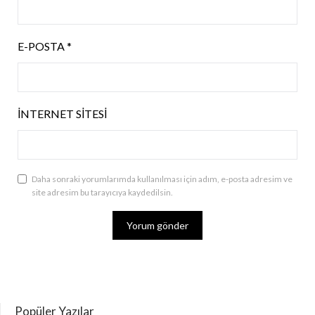
E-POSTA
*
İNTERNET SITESI
Daha sonraki yorumlarımda kullanılması için adım, e-posta adresim ve
site adresim bu tarayıcıya kaydedilsin.
Popüler Yazılar