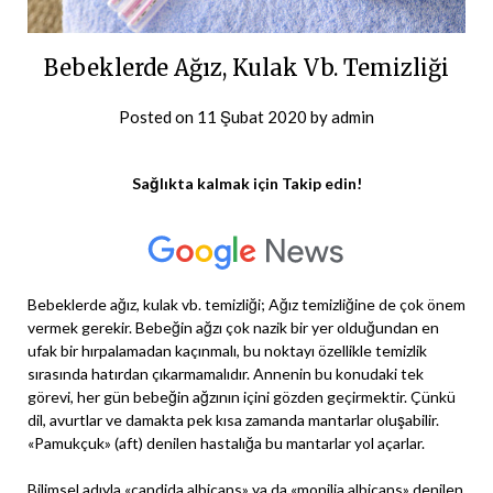
Bebeklerde Ağız, Kulak Vb. Temizliği
Posted on
11 Şubat 2020
by
admin
Sağlıkta kalmak için Takip edin!
Bebeklerde ağız, kulak vb. temizliği; Ağız temizliğine de çok önem
vermek gerekir. Bebeğin ağzı çok nazik bir yer olduğundan en
ufak bir hırpalamadan kaçınmalı, bu noktayı özellikle temizlik
sırasında hatırdan çıkarmamalıdır. Annenin bu konudaki tek
görevi, her gün bebeğin ağzının içini gözden geçirmektir. Çünkü
dil, avurtlar ve damakta pek kısa zamanda mantarlar oluşabilir.
«Pamukçuk» (aft) denilen hastalığa bu mantarlar yol açarlar.
Bilimsel adıyla «candida albicans» ya da «monilia albicans» denilen