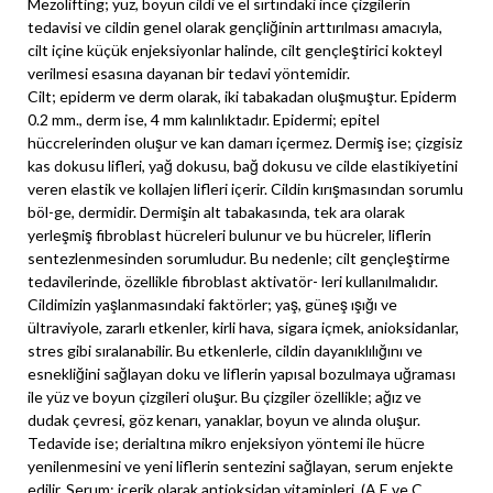
Mezolifting; yüz, boyun cildi ve el sırtındaki ince çizgilerin
tedavisi ve cildin genel olarak gençliğinin arttırılması amacıyla,
cilt içine küçük enjeksiyonlar halinde, cilt gençleştirici kokteyl
verilmesi esasına dayanan bir tedavi yöntemidir.
Cilt; epiderm ve derm olarak, iki tabakadan oluşmuştur. Epiderm
0.2 mm., derm ise, 4 mm kalınlıktadır. Epidermi; epitel
hüccrelerinden oluşur ve kan damarı içermez. Dermiş ise; çizgisiz
kas dokusu lifleri, yağ dokusu, bağ dokusu ve cilde elastikiyetini
veren elastik ve kollajen lifleri içerir. Cildin kırışmasından sorumlu
böl-ge, dermidir. Dermişin alt tabakasında, tek ara olarak
yerleşmiş fibroblast hücreleri bulunur ve bu hücreler, liflerin
sentezlenmesinden sorumludur. Bu nedenle; cilt gençleştirme
tedavilerinde, özellikle fibroblast aktivatör- leri kullanılmalıdır.
Cildimizin yaşlanmasındaki faktörler; yaş, güneş ışığı ve
ültraviyole, zararlı etkenler, kirli hava, sigara içmek, anioksidanlar,
stres gibi sıralanabilir. Bu etkenlerle, cildin dayanıklılığını ve
esnekliğini sağlayan doku ve liflerin yapısal bozulmaya uğraması
ile yüz ve boyun çizgileri oluşur. Bu çizgiler özellikle; ağız ve
dudak çevresi, göz kenarı, yanaklar, boyun ve alında oluşur.
Tedavide ise; derialtına mikro enjeksiyon yöntemi ile hücre
yenilenmesini ve yeni liflerin sentezini sağlayan, serum enjekte
edilir. Serum; içerik olarak antioksidan vitaminleri, (A,E ve C