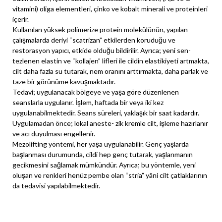
vitamini) oliga elementleri, çinko ve kobalt minerali ve proteinleri
içerir.
Kullanılan yüksek polimerize protein molekülünün, yapılan
çalışmalarda deriyi “scatrizan” etkilerden koruduğu ve
restorasyon yapıcı, etkide olduğu bildirilir. Ayrıca; yeni sen-
tezlenen elastin ve “kollajen” lifleri ile cildin elastikiyeti artmakta,
cilt daha fazla su tutarak, nem oranını arttırmakta, daha parlak ve
taze bir görünüme kavuşmaktadır.
Tedavi; uygulanacak bölgeye ve yaşa göre düzenlenen
seanslarla uygulanır. İşlem, haftada bir veya iki kez
uygulanabilmektedir. Seans süreleri, yaklaşık bir saat kadardır.
Uygulamadan önce; lokal aneste- zik kremle cilt, işleme hazırlanır
ve acı duyulması engellenir.
Mezolifting yöntemi, her yaşa uygulanabilir. Genç yaşlarda
başlanması durumunda, cildi hep genç tutarak, yaşlanmanın
gecikmesini sağlamak mümkündür. Ayrıca; bu yöntemle, yeni
oluşan ve renkleri henüz pembe olan “stria” yâni cilt çatlaklarının
da tedavisi yapılabilmektedir.