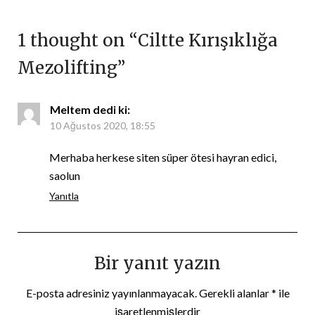
1 thought on “
Ciltte Kırışıklığa
Mezolifting
”
Meltem
dedi ki:
10 Ağustos 2020, 18:55
Merhaba herkese siten süper ötesi hayran edici,
saolun
Yanıtla
Bir yanıt yazın
E-posta adresiniz yayınlanmayacak.
Gerekli alanlar
*
ile
işaretlenmişlerdir