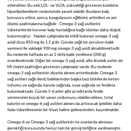
etkindirler. Bu etki LDL- ve VLDL yüksekliği gösteren kombine
hiperlipidemilerin tedavisinde yararlı olabilir. Bunların kalp
koruyucu etkisi, ayrıca, koagülasyon eğilimini, aritmileri ve ani
ölümü azaltmalarına bağlıdır . Omega-3 yağ asitlerini
tüketenlerde koroner kalp hastalığına bağlı ölümler daha düşük
bulunmuştur . Yapılan çalışmalarda etkili bulunan omega-3 yağ
asidi dozu 850 mg ile 1.5 g’dır. Günde yağlı bir porsiyon balık
yenmesi ile yaklaşık 900 mg omega-3 yağ asidi alınabilmektedir.
Bu nedenle haftada en az 2 defa balık yenilmesi (300 g)
önerilmektedir. Diğer bir omega-3 yağ asidi, alfa-linoleik asitin de
MI riskini azalttığını gösteren çalışmalar vardır. Bu nedenle
omega-3 yağ asitlerinin diyetle alınımı arttırılmalıdır. Omega-3
yağ asitleri yağlı deniz balıklarından başka bazı bitkilerde keten-
tohumu ve yağında, kanola yağında, soya yağında ve fındıkta
bulunmaktadır. Günde 5-6 adet gibi az miktarda fındık
yenmesinin küçük bir yararı sözkonusu olabilecekken, total
kaloriyi ve omega-6 yağ asitleri alımını da arttıracak şekilde daha
fazla tüketilmesinin bir itiyat haline gelmesinden, kaçınılmalıdır.
Omega-6 ve Omega-3 yağ asitlerinin ne oranlarda alınması
gerektiği konusunda henüz tam bir görüş birliğine varılmamıştır.