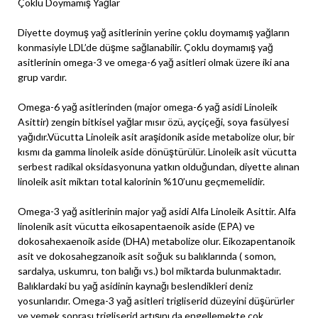
Çoklu Doymamış Yağlar
Diyette doymuş yağ asitlerinin yerine çoklu doymamış yağların
konmasiyle LDL’de düşme sağlanabilir. Çoklu doymamış yağ
asitlerinin omega-3 ve omega-6 yağ asitleri olmak üzere iki ana
grup vardır.
Omega-6 yağ asitlerinden (major omega-6 yağ asidi Linoleik
Asittir) zengin bitkisel yağlar mısır özü, ayçiçeği, soya fasülyesi
yağıdır.Vücutta Linoleik asit araşidonik aside metabolize olur, bir
kısmı da gamma linoleik aside dönüştürülür. Linoleik asit vücutta
serbest radikal oksidasyonuna yatkın olduğundan, diyette alınan
linoleik asit miktarı total kalorinin %10’unu geçmemelidir.
Omega-3 yağ asitlerinin major yağ asidi Alfa Linoleik Asittir. Alfa
linolenik asit vücutta eikosapentaenoik aside (EPA) ve
dokosahexaenoik aside (DHA) metabolize olur. Eikozapentanoik
asit ve dokosahegzanoik asit soğuk su balıklarında ( somon,
sardalya, uskumru, ton balığı vs.) bol miktarda bulunmaktadır.
Balıklardaki bu yağ asidinin kaynağı beslendikleri deniz
yosunlarıdır. Omega-3 yağ asitleri trigliserid düzeyini düşürürler
ve yemek sonrası trigliserid artışını da engellemekte çok