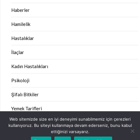
Haberler
Hamilelik
Hastalıklar
İlaçlar
Kadın Hastalıkları
Psikoloji
Şifalı Bitkiler
Yemek Tarifleri
Web sitemizde size en iyi deneyimi sunabilmemiz için çerezleri
kullanıyoruz. Bu siteyi kullanmaya devam ederseniz, bunu kabul
ettiğinizi varsayarız.
©2026 Sağlık Kitabı
| Design:
Newspaperly WordPress