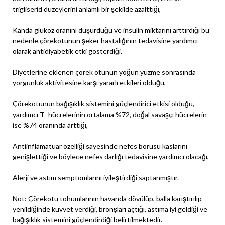
trigliserid düzeylerini anlamlı bir şekilde azalttığı,
Kanda glukoz oranını düşürdüğü ve insülin miktarını arttırdığı bu
nedenle çörekotunun şeker hastalığının tedavisine yardımcı
olarak antidiyabetik etki gösterdiği.
Diyetlerine eklenen çörek otunun yoğun yüzme sonrasında
yorgunluk aktivitesine karşı yararlı etkileri olduğu,
Çörekotunun bağışıklık sistemini güçlendirici etkisi olduğu,
yardımcı T- hücrelerinin ortalama %72, doğal savaşçı hücrelerin
ise %74 oranında arttığı,
Antiinflamatuar özelliği sayesinde nefes borusu kaslarını
genişlettiği ve böylece nefes darlığı tedavisine yardımcı olacağı,
Alerji ve astım semptomlarını iyileştirdiği saptanmıştır.
Not: Çörekotu tohumlarının havanda dövülüp, balla karıştırılıp
yenildiğinde kuvvet verdiği, bronşları açtığı, astıma iyi geldiği ve
bağışıklık sistemini güçlendirdiği belirtilmektedir.