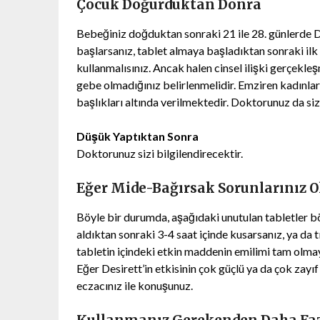
Çocuk Doğurduktan Donra
Bebeğiniz doğduktan sonraki 21 ile 28. günlerde D
başlarsanız, tablet almaya başladıktan sonraki ilk
kullanmalısınız. Ancak halen cinsel ilişki gerçe
gebe olmadığınız belirlenmelidir. Emziren kadınla
başlıkları altında verilmektedir. Doktorunuz da size
Düşük Yaptıktan Sonra
Doktorunuz sizi bilgilendirecektir.
Eğer Mide-Bağırsak Sorunlarınız Ol
Böyle bir durumda, aşağıdaki unutulan tabletler bö
aldıktan sonraki 3-4 saat içinde kusarsanız, ya da t
tabletin içindeki etkin maddenin emilimi tam olmay
Eğer Desirett’in etkisinin çok güçlü ya da çok zayı
eczacınız ile konuşunuz.