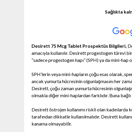
Sağlıkta kal
Desirett 75 Mcg Tablet Prospektüs Bilgileri,
De
amacıyla kullanılır. Desirett progestogen türevi bi
“sadece progestogen hapı” (SPH) ya da mini-hap ol
SPH’lerin veya mini-hapların çoğu esas olarak, spe
ancak yumurta hücresinin olgunlaşmasını her zaman
Desirett, çoğu zaman yumurta hücresinin olgunlaş
olmakla diğer mini-haplardan farklıdır. Buna bağlı 
Desirett östrojen kullanımı riskli olan kadınlarda 
tarafından dikkatle kullanılmalıdır. Desirett kullan
kanama olmayabilir.