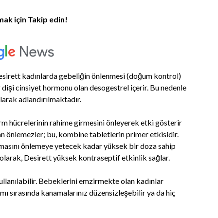
mak için Takip edin!
sirett kadınlarda gebeliğin önlenmesi (doğum kontrol)
r dişi cinsiyet hormonu olan
desogestrel içerir. Bu nedenle
arak adlandırılmaktadır.
rm hücrelerinin rahime girmesini önleyerek etki gösterir
 önlemezler; bu, kombine tabletlerin primer etkisidir.
masını önlemeye yetecek kadar yüksek bir doza sahip
olarak, Desirett yüksek kontraseptif etkinlik sağlar.
kullanılabilir. Bebeklerini emzirmekte olan kadınlar
ımı sırasında kanamalarınız düzensizleşebilir ya da hiç