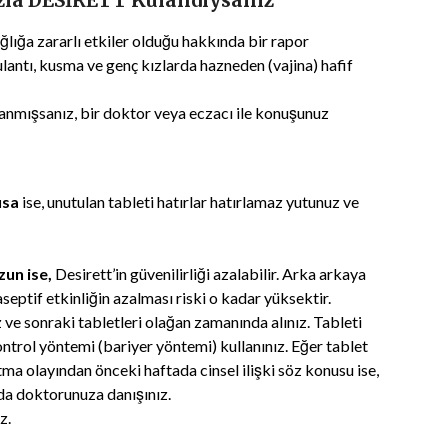
la DESİRETT Kulandıysanız
ğlığa zararlı etkiler olduğu hakkında bir rapor
lantı, kusma ve genç kızlarda hazneden (vajina) hafif
lanmışsanız, bir doktor veya eczacı ile konuşunuz
ısa
ise, unutulan tableti hatırlar hatırlamaz yutunuz ve
zun ise,
Desirett’in güvenilirliği azalabilir. Arka arkaya
septif etkinliğin azalması riski o kadar yüksektir.
 ve sonraki tabletleri olağan zamanında alınız. Tableti
ntrol yöntemi (bariyer yöntemi) kullanınız. Eğer tablet
ma olayından önceki haftada cinsel ilişki söz konusu ise,
mda doktorunuza danışınız.
z.