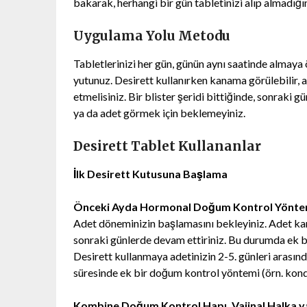
bakarak, herhangi bir gün tabletinizi alıp almadığın
Uygulama Yolu Metodu
Tabletlerinizi her gün, günün aynı saatinde almaya ö
yutunuz. Desirett kullanırken kanama görülebilir,
etmelisiniz. Bir blister şeridi bittiğinde, sonraki g
ya da adet görmek için beklemeyiniz.
Desirett Tablet Kullananlar
İlk Desirett Kutusuna Başlama
Önceki Ayda Hormonal Doğum Kontrol Yöntem
Adet döneminizin başlamasını bekleyiniz. Adet kana
sonraki günlerde devam ettiriniz. Bu durumda ek
Desirett kullanmaya adetinizin 2-5. günleri arasında
süresinde ek bir doğum kontrol yöntemi (örn. kond
Kombine Doğum Kontrol Hapı, Vajinal Halka y