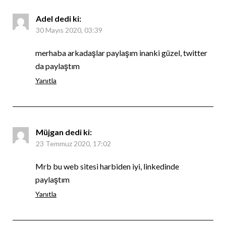
Adel
dedi ki:
30 Mayıs 2020, 03:39
merhaba arkadaşlar paylaşım inanki güzel, twitter
da paylaştım
Yanıtla
Müjgan
dedi ki:
23 Temmuz 2020, 17:02
Mrb bu web sitesi harbiden iyi, linkedinde
paylaştım
Yanıtla