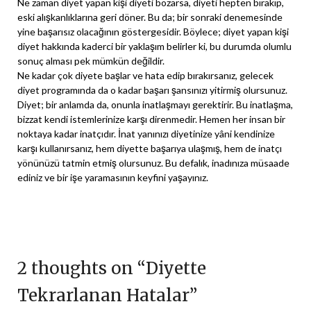
Ne zaman diyet yapan kişi diyeti bozarsa, diyeti hepten bırakıp,
eski alışkanlıklarına geri döner. Bu da; bir sonraki denemesinde
yine başarısız olacağının göstergesidir. Böylece; diyet yapan kişi
diyet hakkında kaderci bir yaklaşım belirler ki, bu durumda olumlu
sonuç alması pek mümkün değildir.
Ne kadar çok diyete başlar ve hata edip bırakırsanız, gelecek
diyet programında da o kadar başarı şansınızı yitirmiş olursunuz.
Diyet; bir anlamda da, onunla inatlaşmayı gerektirir. Bu inatlaşma,
bizzat kendi istemlerinize karşı direnmedir. Hemen her insan bir
noktaya kadar inatçıdır. İnat yanınızı diyetinize yâni kendinize
karşı kullanırsanız, hem diyette başarıya ulaşmış, hem de inatçı
yönünüzü tatmin etmiş olursunuz. Bu defalık, inadınıza müsaade
ediniz ve bir işe yaramasının keyfini yaşayınız.
2 thoughts on “
Diyette
Tekrarlanan Hatalar
”