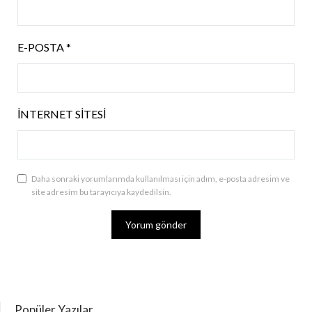
E-POSTA
*
İNTERNET SITESI
Daha sonraki yorumlarımda kullanılması için adım, e-posta adresim ve
site adresim bu tarayıcıya kaydedilsin.
Popüler Yazılar