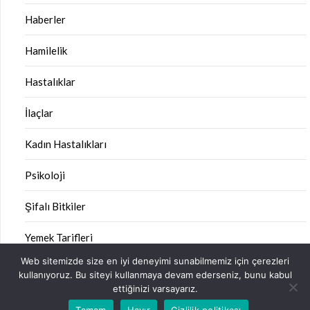
Haberler
Hamilelik
Hastalıklar
İlaçlar
Kadın Hastalıkları
Psikoloji
Şifalı Bitkiler
Yemek Tarifleri
Web sitemizde size en iyi deneyimi sunabilmemiz için çerezleri
kullanıyoruz. Bu siteyi kullanmaya devam ederseniz, bunu kabul
ettiğinizi varsayarız.
©2026 Sağlık Kitabı
| Design:
Newspaperly WordPress
Tamam
Hayır
Gizlilik politikası