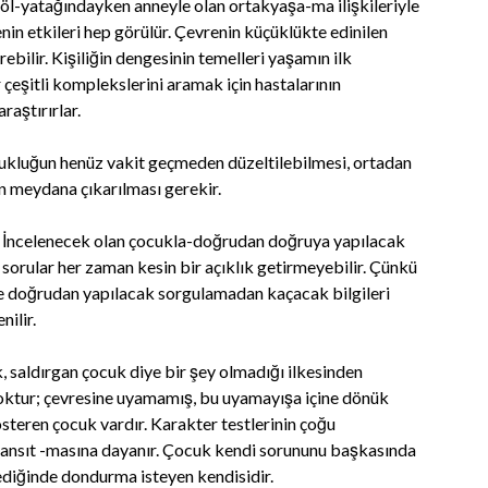
 döl-yatağındayken anneyle olan ortakyaşa-ma ilişkileriyle
in etkileri hep görülür. Çevrenin küçüklükte edinilen
ebilir. Kişiliğin dengesinin temelleri yaşamın ilk
r çeşitli komplekslerini aramak için hastalarının
raştırırlar.
zukluğun henüz vakit geçmeden düzeltilebilmesi, ortadan
en meydana çıkarılması gerekir.
r. İncelenecek olan çocukla-doğrudan doğruya yapılacak
orular her zaman kesin bir açıklık getirmeyebilir. Çünkü
te doğrudan yapılacak sorgulamadan kaçacak bilgileri
nilir.
, saldırgan çocuk diye bir şey olmadığı ilkesinden
k yoktur; çevresine uyamamış, bu uyamayışa içine dönük
österen çocuk vardır. Karakter testlerinin çoğu
 yansıt -masına dayanır. Çocuk kendi sorununu başkasında
diğinde dondurma isteyen kendisidir.