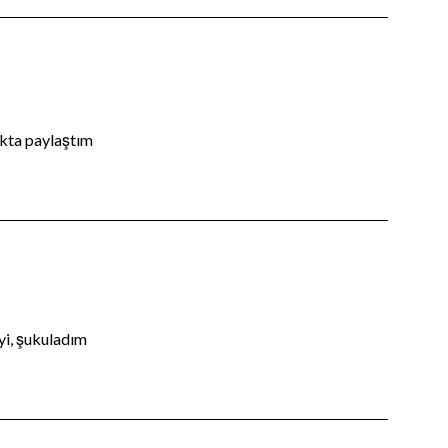
okta paylaştım
yi, şukuladım