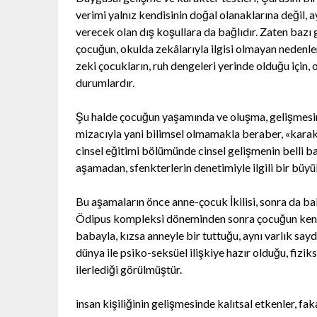
verimi yalnız kendisinin doğal olanaklarına değil
verecek olan dış koşullara da bağlıdır. Zaten bazı
çocuğun, okulda zekâlarıyla ilgisi olmayan nedenle
zeki çocukların, ruh dengeleri yerinde olduğu için, 
durumlardır.
Şu halde çocuğun yaşamında ve oluşma, gelişmesin
mizacıyla yani bilimsel olmamakla beraber, «karak
cinsel eğitimi bölümünde cinsel gelişmenin belli b
aşamadan, sfenkterlerin denetimiyle ilgili bir büy
Bu aşamaların önce anne-çocuk İkilisi, sonra da b
Ödipus kompleksi döneminden sonra çocuğun kendi
babayla, kızsa anneyle bir tuttuğu, aynı varlık say
dünya ile psiko-seksüel ilişkiye hazır olduğu, fizik
ilerlediği görülmüştür.
insan kişiliğinin gelişmesinde kalıtsal etkenler, fa