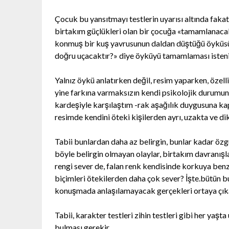
Çocuk bu yansıtmayı testlerin uyarısı altında fakat
birtakım güçlükleri olan bir çocuğa «tamamlanacak
konmuş bir kuş yavrusunun daldan düştüğü öyküsü 
doğru uçacaktır?» diye öyküyü tamamlaması istenil
Yalnız öykü anlatırken değil, resim yaparken, özel
yine farkına varmaksızın kendi psikolojik durumunu 
kardeşiyle karşılaştım -rak aşağılık duygusuna kapı
resimde kendini öteki kişilerden ayrı, uzakta ve dik
Tabii bunlardan daha az belirgin, bunlar kadar özg
böyle belirgin olmayan olaylar, birtakım davranışlar
rengi sever de, falan renk kendisinde korkuya ben
biçimleri ötekilerden daha çok sever? İşte.bütün 
konuşmada anlaşılamayacak gerçekleri ortaya çıka
Tabii, karakter testleri zihin testleri gibi her ya
bulması gerekir.