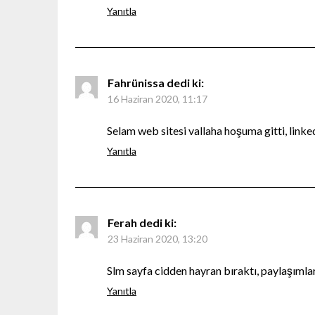
Yanıtla
Fahrünissa
dedi ki:
16 Haziran 2020, 11:17
Selam web sitesi vallaha hoşuma gitti, link
Yanıtla
Ferah
dedi ki:
23 Haziran 2020, 13:20
Slm sayfa cidden hayran bıraktı, paylaşıml
Yanıtla