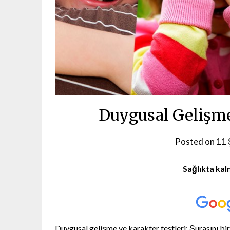
Duygusal Gelişme
Posted on
11 
Sağlıkta kal
Duygusal gelişme ve karakter testleri; Şurasını bir