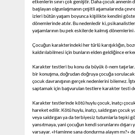
etkenlerin sınırı çok geniştir. Daha çocuk annenin
başlayan olgunlaşmanın çeşitli aşamalarında çevren
izleri bütün yaşam boyunca kişilikte kendini göster
dönemlerinde atılır. Bu nedenledir ki, psikanalistle
yaşamlarının bu pek eskilerde kalmış dönemlerini a
Çocuğun karakterindeki her türlü karışıklığın, bo
kaldırılabilmesi için bunların elden geldiğince erk
Karakter testleri bu konu da büyük ö-nem taşırla
bir konuşma, doğrudan doğruya çocuğa sorulacak s
çocuk davranışının gerçek nedenlerini bilemez. İş
saptamak için başvurulan testlere karakter testi de
Karakter testlerinde kötü huylu çocuk, inatçı çocuk
hareket edilir. Kötü huylu, inatçı, saldırgan çocu
veya saldırgan ya da terbiyesiz tutumlarla tepki g
yansıtmaya, yani çocuğun kendi sorunlarını dışarı
varsayar. «Haminne sana dondurma alayım mı?» de