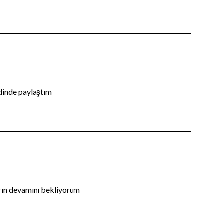
edinde paylaştım
arın devamını bekliyorum