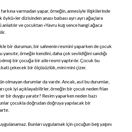
 farkına varmadan yapar, örneğin, annesiyle ilişkilerinde
 öykü»ler dizisinden anası babası ayrı ayrı ağaçlara
anlatılır ve çocuktan «Yavru kuş sence hangi ağaca
ir.
likle bir durumun, bir sahnenin resmini yaparken de çocuk
yansıtır, örneğin kendini, daha çok sevildiğini sandığı
lmış bir çocuğa bir aile resmi yaptırılır. Çocuk bu
kati çekecek bir ölçüsüzlük, mini mini çizer.
ün olmayan durumlar da vardır. Ancak, asıl bu durumlar,
ı çok iyi açıklayabilirler, örneğin bir çocuk neden filan
zer bir duygu yaratır? Resim yaparken neden bazı
bunlar çocukla doğrudan doğruya yapılacak bir
rtır.
şta uygulanamaz. Bunları uygulamak için çocuğun beş yaşını