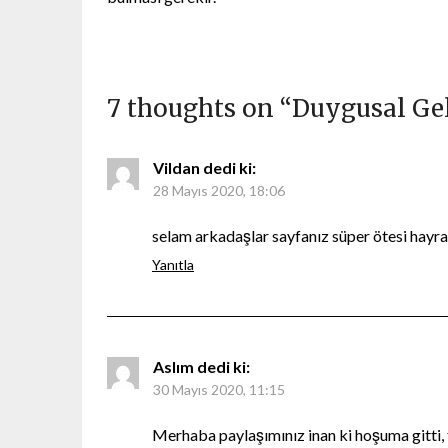
7 thoughts on “
Duygusal Gel
Vildan
dedi ki:
28 Mayıs 2020, 18:06
selam arkadaşlar sayfanız süper ötesi hayran
Yanıtla
Aslım
dedi ki:
30 Mayıs 2020, 11:15
Merhaba paylaşımınız inan ki hoşuma gitti,