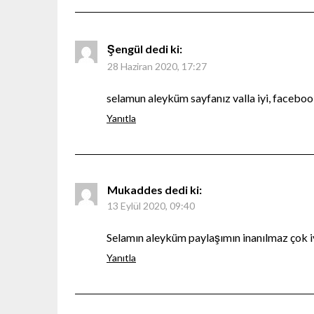
Şengül
dedi ki:
28 Haziran 2020, 17:27
selamun aleyküm sayfanız valla iyi, facebo
Yanıtla
Mukaddes
dedi ki:
13 Eylül 2020, 09:40
Selamın aleyküm paylaşımın inanılmaz çok i
Yanıtla