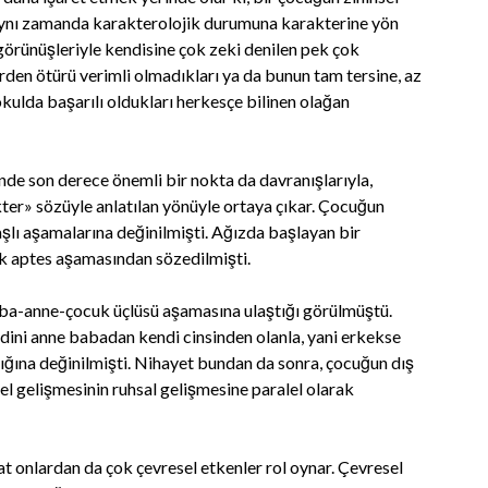
, aynı zamanda karakterolojik durumuna karakterine yön
 görünüşleriyle kendisine çok zeki denilen pek çok
rden ötürü verimli olmadıkları ya da bunun tam tersine, az
okulda başarılı oldukları herkesçe bilinen olağan
de son derece önemli bir nokta da davranışlarıyla,
ter» sözüyle anlatılan yönüyle ortaya çıkar. Çocuğun
aşlı aşamalarına değinilmişti. Ağızda başlayan bir
ük aptes aşamasından sözedilmişti.
aba-anne-çocuk üçlüsü aşamasına ulaştığı görülmüştü.
ni anne babadan kendi cinsinden olanla, yani erkekse
dığına değinilmişti. Nihayet bundan da sonra, çocuğun dış
sel gelişmesinin ruhsal gelişmesine paralel olarak
kat onlardan da çok çevresel etkenler rol oynar. Çevresel