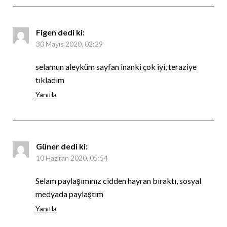
Figen
dedi ki:
30 Mayıs 2020, 02:29
selamun aleyküm sayfan inanki çok iyi, teraziye
tıkladım
Yanıtla
Güner
dedi ki:
10 Haziran 2020, 05:54
Selam paylaşımınız cidden hayran bıraktı, sosyal
medyada paylaştım
Yanıtla