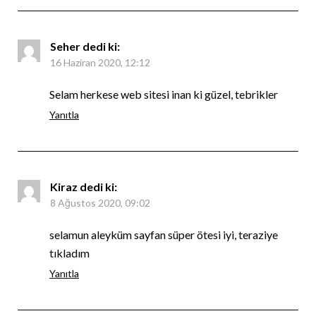
Seher
dedi ki:
16 Haziran 2020, 12:12
Selam herkese web sitesi inan ki güzel, tebrikler
Yanıtla
Kiraz
dedi ki:
8 Ağustos 2020, 09:02
selamun aleyküm sayfan süper ötesi iyi, teraziye
tıkladım
Yanıtla