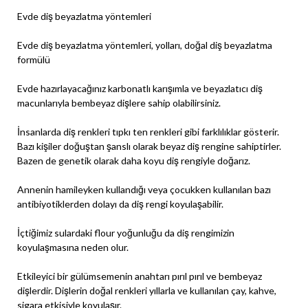
Evde diş beyazlatma yöntemleri
Evde diş beyazlatma yöntemleri, yolları, doğal diş beyazlatma
formülü
Evde hazırlayacağınız karbonatlı karışımla ve beyazlatıcı diş
macunlarıyla bembeyaz dişlere sahip olabilirsiniz.
İnsanlarda diş renkleri tıpkı ten renkleri gibi farklılıklar gösterir.
Bazı kişiler doğuştan şanslı olarak beyaz diş rengine sahiptirler.
Bazen de genetik olarak daha koyu diş rengiyle doğarız.
Annenin hamileyken kullandığı veya çocukken kullanılan bazı
antibiyotiklerden dolayı da diş rengi koyulaşabilir.
İçtiğimiz sulardaki flour yoğunluğu da diş rengimizin
koyulaşmasına neden olur.
Etkileyici bir gülümsemenin anahtarı pırıl pırıl ve bembeyaz
dişlerdir. Dişlerin doğal renkleri yıllarla ve kullanılan çay, kahve,
sigara etkisiyle koyulaşır.