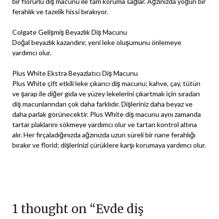
bir florürlü diş macunu ile tam koruma sağlar. Ağzınızda yoğun bir
ferahlık ve tazelik hissi bırakıyor.
Colgate Gelişmiş Beyazlık Diş Macunu
Doğal beyazlık kazandırır, yeni leke oluşumunu önlemeye
yardımcı olur.
Plus White Ekstra Beyazlatıcı Diş Macunu
Plus White çift etkili leke çıkarıcı diş macunu; kahve, çay, tütün
ve şarap ile diğer gıda ve yüzey lekelerini çıkartmak için sıradan
diş macunlarından çok daha farklıdır. Dişleriniz daha beyaz ve
daha parlak görünecektir. Plus White diş macunu aynı zamanda
tartar plaklarını sökmeye yardımcı olur ve tartarı kontrol altına
alır. Her fırçaladığınızda ağzınızda uzun süreli bir nane ferahlığı
bırakır ve florid; dişlerinizi çürüklere karşı korumaya yardımcı olur.
1 thought on “
Evde diş