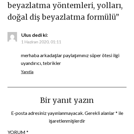
beyazlatma yöntemleri, yolları,
doğal diş beyazlatma formülü
”
Ulus
dedi ki:
1 Haziran 2020, 01:11
merhaba arkadaşlar paylaşımınız süper ötesi ilgi
uyandırıcı, tebrikler
Yanıtla
Bir yanıt yazın
E-posta adresiniz yayınlanmayacak.
Gerekli alanlar
*
ile
işaretlenmişlerdir
YORUM
*