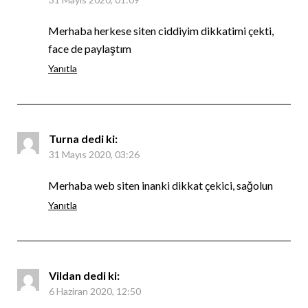
Merhaba herkese siten ciddiyim dikkatimi çekti,
face de paylaştım
Yanıtla
Turna
dedi ki:
31 Mayıs 2020, 03:26
Merhaba web siten inanki dikkat çekici, sağolun
Yanıtla
Vildan
dedi ki:
6 Haziran 2020, 12:50