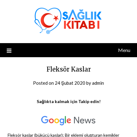
Skip
to
content
Menu
Fleksör Kaslar
Posted on
24 Şubat 2020
by
admin
Sağlıkta kalmak için Takip edin!
Fleksör kaslar (bükücü kaslar); Bir eklemi oluşturan kemikler