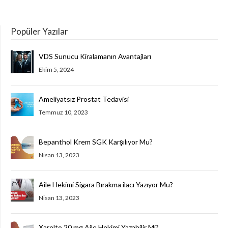
Popüler Yazılar
VDS Sunucu Kiralamanın Avantajları
Ekim 5, 2024
Ameliyatsız Prostat Tedavisi
Temmuz 10, 2023
Bepanthol Krem SGK Karşılıyor Mu?
Nisan 13, 2023
Aile Hekimi Sigara Bırakma ilacı Yazıyor Mu?
Nisan 13, 2023
Xarelto 20 mg Aile Hekimi Yazabilir Mi?