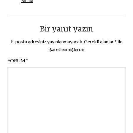
Yanıtla
Bir yanıt yazın
E-posta adresiniz yayınlanmayacak.
Gerekli alanlar
*
ile
işaretlenmişlerdir
YORUM
*