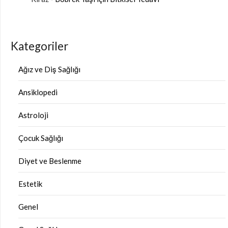
Kategoriler
Ağız ve Diş Sağlığı
Ansiklopedi
Astroloji
Çocuk Sağlığı
Diyet ve Beslenme
Estetik
Genel