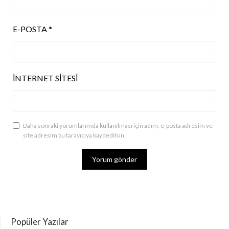
E-POSTA
*
İNTERNET SITESI
Daha sonraki yorumlarımda kullanılması için adım, e-posta adresim ve
site adresim bu tarayıcıya kaydedilsin.
Popüler Yazılar