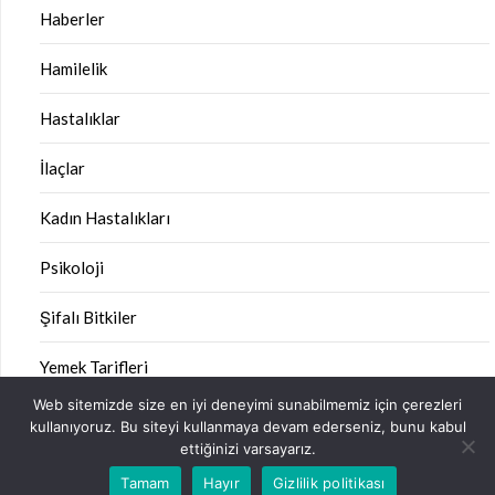
Haberler
Hamilelik
Hastalıklar
İlaçlar
Kadın Hastalıkları
Psikoloji
Şifalı Bitkiler
Yemek Tarifleri
Web sitemizde size en iyi deneyimi sunabilmemiz için çerezleri
kullanıyoruz. Bu siteyi kullanmaya devam ederseniz, bunu kabul
ettiğinizi varsayarız.
©2026 Sağlık Kitabı
| Design:
Newspaperly WordPress
Tamam
Hayır
Gizlilik politikası
Theme