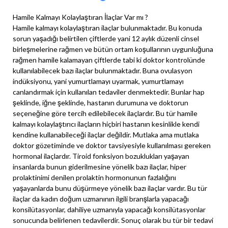
Hamile Kalmayı Kolaylaştıran İlaçlar Var mı ?
Hamile kalmayı kolaylaştıran ilaçlar bulunmaktadır. Bu konuda
sorun yaşadığı belirtilen çiftlerde yani 12 aylık düzenli cinsel
birleşmelerine rağmen ve bütün ortam koşullarının uygunluğuna
rağmen hamile kalamayan çiftlerde tabi ki doktor kontrolünde
kullanılabilecek bazı ilaçlar bulunmaktadır. Buna ovulasyon
indüksiyonu, yani yumurtlamayı uyarmak, yumurtlamayı
canlandırmak için kullanılan tedaviler denmektedir. Bunlar hap
şeklinde, iğne şeklinde, hastanın durumuna ve doktorun
seçeneğine göre tercih edilebilecek ilaçlardır. Bu tür hamile
kalmayı kolaylaştırıcı ilaçların hiçbiri hastanın kesinlikle kendi
kendine kullanabileceği ilaçlar değildir. Mutlaka ama mutlaka
doktor gözetiminde ve doktor tavsiyesiyle kullanılması gereken
hormonal ilaçlardır. Tiroid fonksiyon bozuklukları yaşayan
insanlarda bunun giderilmesine yönelik bazı ilaçlar, hiper
prolaktinimi denilen prolaktin hormonunun fazlalığını
yaşayanlarda bunu düşürmeye yönelik bazı ilaçlar vardır. Bu tür
ilaçlar da kadın doğum uzmanının ilgili branşlarla yapacağı
konsilütasyonlar, dahiliye uzmanıyla yapacağı konsilütasyonlar
sonucunda belirlenen tedavilerdir. Sonuç olarak bu tür bir tedavi