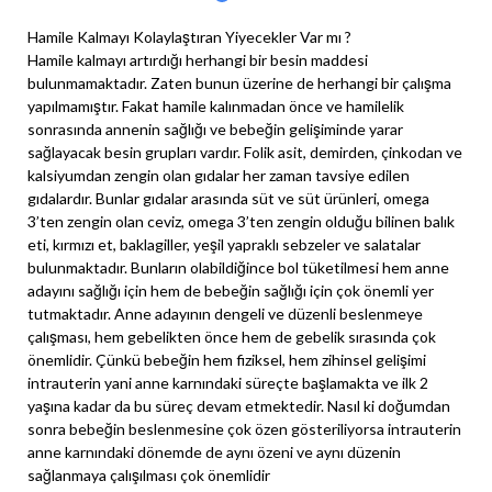
Hamile Kalmayı Kolaylaştıran Yiyecekler Var mı ?
Hamile kalmayı artırdığı herhangi bir besin maddesi
bulunmamaktadır. Zaten bunun üzerine de herhangi bir çalışma
yapılmamıştır. Fakat hamile kalınmadan önce ve hamilelik
sonrasında annenin sağlığı ve bebeğin gelişiminde yarar
sağlayacak besin grupları vardır. Folik asit, demirden, çinkodan ve
kalsiyumdan zengin olan gıdalar her zaman tavsiye edilen
gıdalardır. Bunlar gıdalar arasında süt ve süt ürünleri, omega
3’ten zengin olan ceviz, omega 3’ten zengin olduğu bilinen balık
eti, kırmızı et, baklagiller, yeşil yapraklı sebzeler ve salatalar
bulunmaktadır. Bunların olabildiğince bol tüketilmesi hem anne
adayını sağlığı için hem de bebeğin sağlığı için çok önemli yer
tutmaktadır. Anne adayının dengeli ve düzenli beslenmeye
çalışması, hem gebelikten önce hem de gebelik sırasında çok
önemlidir. Çünkü bebeğin hem fiziksel, hem zihinsel gelişimi
intrauterin yani anne karnındaki süreçte başlamakta ve ilk 2
yaşına kadar da bu süreç devam etmektedir. Nasıl ki doğumdan
sonra bebeğin beslenmesine çok özen gösteriliyorsa intrauterin
anne karnındaki dönemde de aynı özeni ve aynı düzenin
sağlanmaya çalışılması çok önemlidir