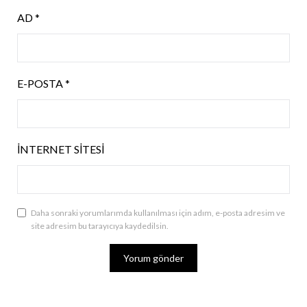
AD
*
E-POSTA
*
İNTERNET SITESI
Daha sonraki yorumlarımda kullanılması için adım, e-posta adresim ve
site adresim bu tarayıcıya kaydedilsin.