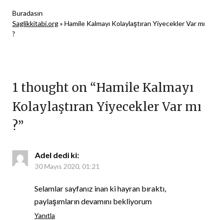
Buradasın
Saglikkitabi.org
»
Hamile Kalmayı Kolaylaştıran Yiyecekler Var mı
?
1 thought on “
Hamile Kalmayı
Kolaylaştıran Yiyecekler Var mı
?
”
Adel
dedi ki:
30 Mayıs 2020, 01:21
Selamlar sayfanız inan ki hayran bıraktı,
paylaşımların devamını bekliyorum
Yanıtla