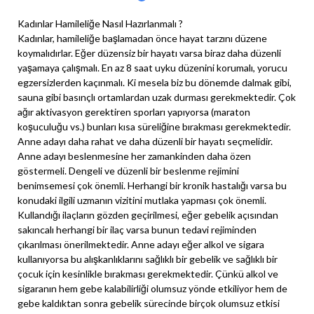
Kadınlar Hamileliğe Nasıl Hazırlanmalı ?
Kadınlar, hamileliğe başlamadan önce hayat tarzını düzene
koymalıdırlar. Eğer düzensiz bir hayatı varsa biraz daha düzenli
yaşamaya çalışmalı. En az 8 saat uyku düzenini korumalı, yorucu
egzersizlerden kaçınmalı. Ki mesela biz bu dönemde dalmak gibi,
sauna gibi basınçlı ortamlardan uzak durması gerekmektedir. Çok
ağır aktivasyon gerektiren sporları yapıyorsa (maraton
koşuculuğu vs.) bunları kısa süreliğine bırakması gerekmektedir.
Anne adayı daha rahat ve daha düzenli bir hayatı seçmelidir.
Anne adayı beslenmesine her zamankinden daha özen
göstermeli. Dengeli ve düzenli bir beslenme rejimini
benimsemesi çok önemli. Herhangi bir kronik hastalığı varsa bu
konudaki ilgili uzmanın vizitini mutlaka yapması çok önemli.
Kullandığı ilaçların gözden geçirilmesi, eğer gebelik açısından
sakıncalı herhangi bir ilaç varsa bunun tedavi rejiminden
çıkarılması önerilmektedir. Anne adayı eğer alkol ve sigara
kullanıyorsa bu alışkanlıklarını sağlıklı bir gebelik ve sağlıklı bir
çocuk için kesinlikle bırakması gerekmektedir. Çünkü alkol ve
sigaranın hem gebe kalabilirliği olumsuz yönde etkiliyor hem de
gebe kaldıktan sonra gebelik sürecinde birçok olumsuz etkisi