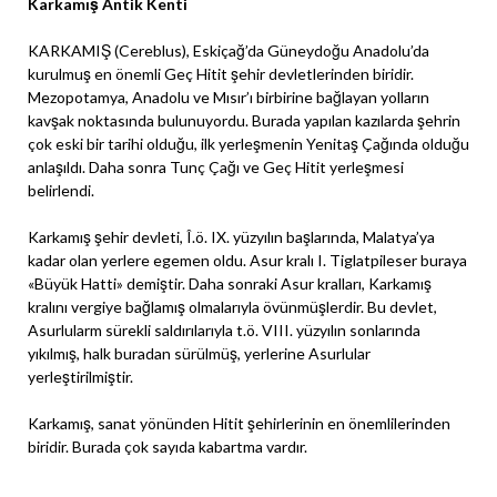
Karkamış Antik Kenti
KARKAMIŞ (Cereblus), Eskiçağ’da Güneydoğu Anadolu’da
kurulmuş en önemli Geç Hitit şehir devletlerinden biridir.
Mezopotamya, Anadolu ve Mısır’ı birbirine bağlayan yolların
kavşak noktasında bulunuyordu. Burada yapılan kazılarda şehrin
çok eski bir tarihi olduğu, ilk yerleşmenin Yenitaş Çağında olduğu
anlaşıldı. Daha sonra Tunç Çağı ve Geç Hitit yerleşmesi
belirlendi.
Karkamış şehir devleti, Î.ö. IX. yüzyılın başlarında, Malatya’ya
kadar olan yerlere egemen oldu. Asur kralı I. Tiglatpileser buraya
«Büyük Hatti» demiştir. Daha sonraki Asur kralları, Karkamış
kralını vergiye bağlamış olmalarıyla övünmüşlerdir. Bu devlet,
Asurlularm sürekli saldırılarıyla t.ö. VIII. yüzyılın sonlarında
yıkılmış, halk buradan sürülmüş, yerlerine Asurlular
yerleştirilmiştir.
Karkamış, sanat yönünden Hitit şehirlerinin en önemlilerinden
biridir. Burada çok sayıda kabartma vardır.