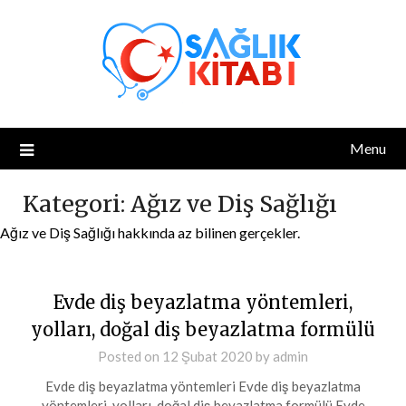
Skip
to
content
Menu
Kategori:
Ağız ve Diş Sağlığı
Ağız ve Diş Sağlığı hakkında az bilinen gerçekler.
Evde diş beyazlatma yöntemleri,
yolları, doğal diş beyazlatma formülü
Posted on
12 Şubat 2020
by
admin
Evde diş beyazlatma yöntemleri Evde diş beyazlatma
yöntemleri, yolları, doğal diş beyazlatma formülü Evde