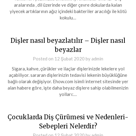
aralarında , dil üzerinde ve diğer çevre dokularda kalan
yiyecek artıklarının ağız içindeki bakteriler aracılığı ile kötü
kokulu…
Dişler nasıl beyazlatılır – Dişler nasıl
beyazlar
Posted on
12 Şubat 2020
by
admin
Sigara, kahve, çürükler ve ilaçlar dişlerinizde lekelere yol
açabiliyor. sararan dişlerinizin tedavisi lekenin büyüklüğüne
bağlı olarak değişiyor. Ehow.com isimli internet sitesinde yer
alan habere göre, işte daha beyaz dişlere sahip olabilmenizin
yolları:…
Çocuklarda Diş Çürümesi ve Nedenleri-
Sebepleri Nelerdir?
Posted on
12 Şubat 2020
by
admin