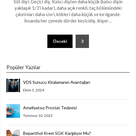
Süt dişi; Geçici diş. Kalıcı dişten daha küçük (kalıcı dişin
yaklaşık 1/3′i kadar), daha açık renkli, taç bölümündeki
çıkıntıları daha sivri, kökleri daha küçük ve kırılgandır.
İnsanda her çenede dörder kesicidiş, ikişer…
Yazı
Önceki
3
sayfalaması
Popüler Yazılar
VDS Sunucu Kiralamanın Avantajları
Ekim 5, 2024
Ameliyatsız Prostat Tedavisi
Temmuz 10, 2023
Bepanthol Krem SGK Karşılıyor Mu?