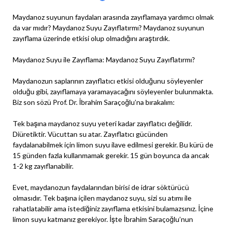
Maydanoz suyunun faydaları arasında zayıflamaya yardımcı olmak
da var mıdır? Maydanoz Suyu Zayıflatırmı? Maydanoz suyunun
zayıflama üzerinde etkisi olup olmadığını araştırdık.
Maydanoz Suyu ile Zayıflama: Maydanoz Suyu Zayıflatırmı?
Maydanozun saplarının zayıflatıcı etkisi olduğunu söyleyenler
olduğu gibi, zayıflamaya yaramayacağını söyleyenler bulunmakta.
Biz son sözü Prof. Dr. İbrahim Saraçoğlu’na bırakalım:
Tek başına maydanoz suyu yeteri kadar zayıflatıcı değilidr.
Diüretiktir. Vücuttan su atar. Zayıflatıcı gücünden
faydalanabilmek için limon suyu ilave edilmesi gerekir. Bu kürü de
15 günden fazla kullanmamak gerekir. 15 gün boyunca da ancak
1-2 kg zayıflanabilir.
Evet, maydanozun faydalarından birisi de idrar söktürücü
olmasıdır. Tek başına içilen maydanoz suyu, sizi su atımı ile
rahatlatabilir ama istediğiniz zayıflama etkisini bulamazsınız. İçine
limon suyu katmanız gerekiyor. İşte İbrahim Saraçoğlu’nun