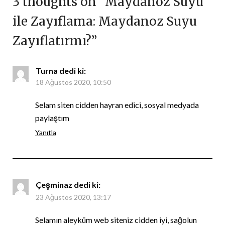
3 thoughts on “
Maydanoz Suyu
ile Zayıflama: Maydanoz Suyu
Zayıflatırmı?
”
Turna
dedi ki:
18 Ağustos 2020, 10:50
Selam siten cidden hayran edici, sosyal medyada
paylaştım
Yanıtla
Çeşminaz
dedi ki:
23 Ağustos 2020, 13:17
Selamın aleyküm web siteniz cidden iyi, sağolun