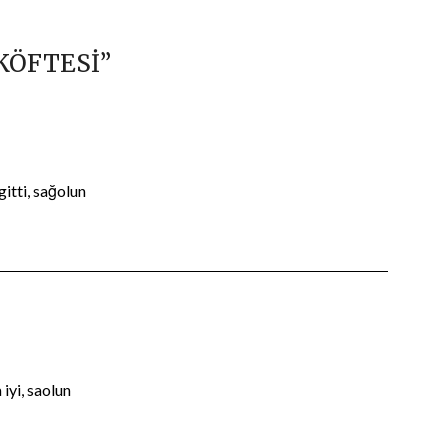
KÖFTESİ
”
itti, sağolun
iyi, saolun