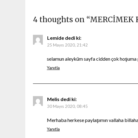
4 thoughts on “
MERCİMEK 
Lemide
dedi ki:
25 Mayıs 2020, 21:42
selamun aleyküm sayfa cidden çok hoşuma g
Yanıtla
Melis
dedi ki:
30 Mayıs 2020, 08:45
Merhaba herkese paylaşımın vallaha billaha 
Yanıtla