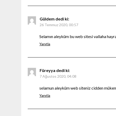
Güldem
dedi ki:
26 Temmuz 2020, 00:57
Selamın aleyküm bu web sitesi vallaha hayr
Yanıtla
Füreyya
dedi ki:
7 Ağustos 2020, 04:08
selamun aleyküm web siteniz cidden müke
Yanıtla