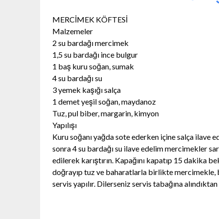
MERCİMEK KÖFTESİ
Malzemeler
2 su bardağı mercimek
1,5 su bardağı ince bulgur
1 baş kuru soğan, sumak
4 su bardağı su
3 yemek kaşığı salça
1 demet yeşil soğan, maydanoz
Tuz, pul biber, margarin, kimyon
Yapılışı
Kuru soğanı yağda sote ederken içine salça ilave e
sonra 4 su bardağı su ilave edelim mercimekler sara
edilerek karıştırın. Kapağını kapatıp 15 dakika be
doğrayıp tuz ve baharatlarla birlikte mercimekle, b
servis yapılır. Dilerseniz servis tabağına alındıktan