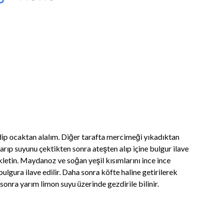
dip ocaktan alalım. Diğer tarafta mercimeği yıkadıktan
rıp suyunu çektikten sonra ateşten alıp içine bulgur ilave
kletin. Maydanoz ve soğan yeşil kısımlarını ince ince
ulgura ilave edilir. Daha sonra köfte haline getirilerek
 sonra yarım limon suyu üzerinde gezdirile bilinir.