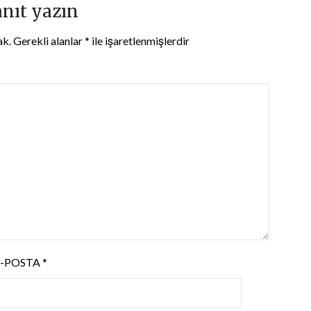
anıt yazın
ak.
Gerekli alanlar
*
ile işaretlenmişlerdir
E-POSTA
*