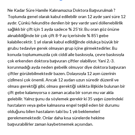
Ne Kadar Süre Hamile Kalınamazsa Doktora Başvurulmalı ?
Toplumda genel olarak kabul edilebilir oran 12 aydır yani süre 12
aydır. Çünkü fekundite denilen bir şey vardır yani döllenebilirlik
sağlıklı bir çift için 1 ayda sadece % 25’tir. Bu oran göz önüne
alınabildiğinde bir çok çift 8-9 ay içerisinde % 85’i gebe
kalabilecektir. 1 yıl olarak kabul edildiğinde oldukça büyük bir
grubu tedaviye gerek olmayan grup içine girmektedirler. Bu
konuda toplumumuzda çok ciddi aile baskısıyla, çevre baskısıyla
çok erkenden doktora başvuran çiftler olabiliyor. Yani 2.-3.
korunmadığı ayda neden gebelik olmuyor diye doktora başvuran
çiftler görülebilmektedir bazen. Dolayısıyla 12 ayın üzerinin
çizilmesi çok önemli. Ancak 12 aydan uzun süredir düzenli ve
olması gerektiği gibi, olması gerektiği sıklıkta ilişkide bulunan bir
çift gebe kalamıyorsa o zaman acaba bir sorun mu var akla
gelebilir. Yalnız şunu da söylemek gerekir ki 35 yaşın üzerindeki
hastaların veya gebe kalmasına engel teşkil eden bir durumu
olduğunu bilen hastaların tabi bu 1 yılı beklemeleri
gerekmemektedir. Onlar daha kısa sürelerde hekime
başvurabilirler zaman kaybetmemek açısından.