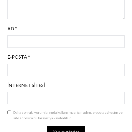
AD
*
E-POSTA
*
İNTERNET SITESI
Daha sonraki yorumlarımda kullanılması için adım, e-posta adresim ve
site adresim bu tarayıcıya kaydedilsin.