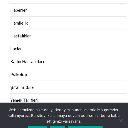
Haberler
Hamilelik
Hastalıklar
İlaçlar
Kadın Hastalıkları
Psikoloji
Şifalı Bitkiler
Yemek Tarifleri
Web sitemizde size en iyi deneyimi sunabilmemiz için çerezleri
kullanıyoruz. Bu siteyi kullanmaya devam ederseniz, bunu kabul
ettiğinizi varsayarız.
©2026 Sağlık Kitabı
| Design:
Newspaperly WordPress