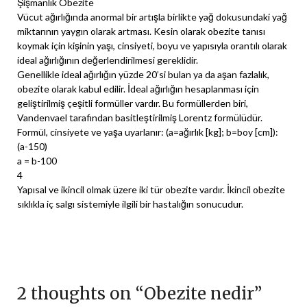
Şişmanlık Obezite
Vücut ağırlığında anormal bir artışla birlikte yağ dokusundaki yağ
miktarının yaygın olarak artması. Kesin olarak obezite tanısı
koymak için kişinin yaşı, cinsiyeti, boyu ve yapısıyla orantılı olarak
ideal ağırlığının değerlendirilmesi gereklidir.
Genellikle ideal ağırlığın yüzde 20’si bulan ya da aşan fazlalık,
obezite olarak kabul edilir. İdeal ağırlığın hesaplanması için
geliştirilmiş çeşitli formüller vardır. Bu formüllerden biri,
Vandenvael tarafından basitleştirilmiş Lorentz formülüdür.
Formül, cinsiyete ve yaşa uyarlanır: (a=ağırlık [kg]; b=boy [cm]):
(a-150)
a = b-100
4
Yapısal ve ikincil olmak üzere iki tür obezite vardır. İkincil obezite
sıklıkla iç salgı sistemiyle ilgili bir hastalığın sonucudur.
2 thoughts on “
Obezite nedir
”