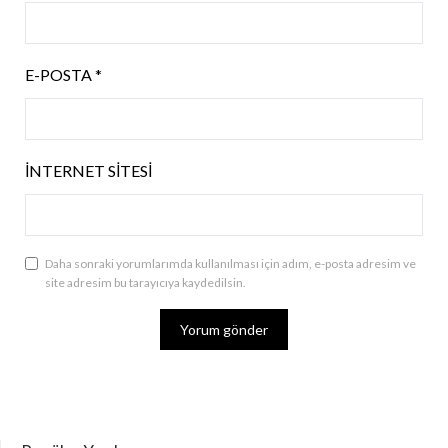
E-POSTA
*
İNTERNET SITESI
Daha sonraki yorumlarımda kullanılması için adım, e-posta adresim ve
site adresim bu tarayıcıya kaydedilsin.