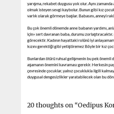
yarışma, rekabet duygusu yok olur. Aynı zamanda a
olmak isteyen sevgi kaybolur. Bunun gibi kız çocuk
varlık olarak görmeye başlar. Babasını, anneyi ra
Bu çok önemli dönemde anne babanın yardımı, anla
için» sert davranan baba, durumu zorlaştıracaktır
görecektir. Kadının hayattaki rolünü iyi anlayamamı
kızını gerektiği gibi yetiştiremez Böyle bir kız ço
Bunlardan ötürü ruhsal gelişmenin bu pek önemli 
aşamanın önemini kavraması gerekir. Herkesin payına
çevresinde çocuklar, yalnız çocuklukla ilgili kalmayı
duygusal dengesizlikler yaratabilecek olan bu dönem
20 thoughts on “
Oedipus Ko