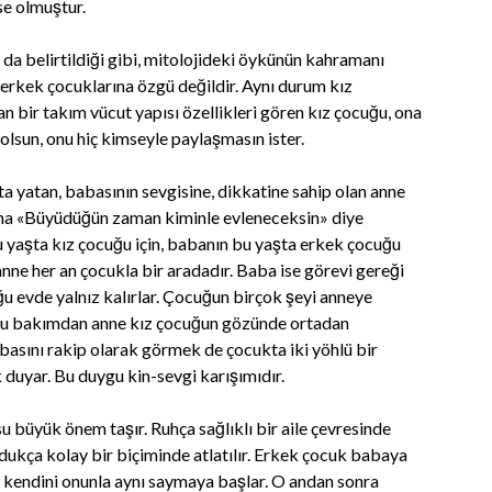
mse olmuştur.
 da belirtildiği gibi, mitolojideki öykünün kahramanı
erkek çocuklarına özgü değildir. Aynı durum kız
 bir takım vücut yapısı özellikleri gören kız çocuğu, ona
 olsun, onu hiç kimseyle paylaşmasın ister.
ta yatan, babasının sevgisine, dikkatine sahip olan anne
uğuna «Büyüdüğün zaman kiminle evleneceksin» diye
u yaşta kız çocuğu için, babanın bu yaşta erkek çocuğu
anne her an çocukla bir aradadır. Baba ise görevi gereği
uğu evde yalnız kalırlar. Çocuğun birçok şeyi anneye
r. Bu bakımdan anne kız çocuğun gözünde ortadan
abasını rakip olarak görmek de çocukta iki yöhlü bir
duyar. Bu duygu kin-sevgi karışımıdır.
 büyük önem taşır. Ruhça sağlıklı bir aile çevresinde
ukça kolay bir biçiminde atlatılır. Erkek çocuk babaya
a kendini onunla aynı saymaya başlar. O andan sonra