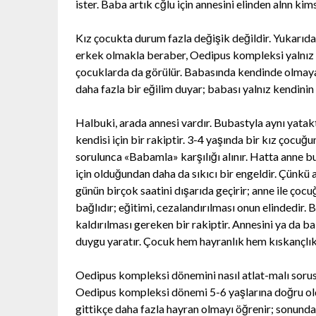
ister. Baba artık cğlu için annesini elinden alnn ki
Kız çocukta durum fazla değişik değildir. Yukarıda
erkek olmakla beraber, Oedipus kompleksi yalnız 
çocuklarda da görülür. Babasında kendinde olmayan
daha fazla bir eğilim duyar; babası yalnız kendinin
Halbuki, arada annesi vardır. Bubastyla aynı yatak
kendisi için bir rakiptir. 3-4 yaşında bir kız çoc
sorulunca «Babamla» karşılığı alınır. Hatta anne b
için olduğundan daha da sıkıcı bir engeldir. Çünkü 
günün birçok saatini dışarıda geçirir; anne ile çoc
bağlıdır; eğitimi, cezalandırılması onun elindedi
kaldırılması gereken bir rakiptir. Annesini ya da b
duygu yaratır. Çocuk hem hayranlık hem kıskançlık 
Oedipus kompleksi dönemini nasıl atlat-malı sorusu
Oedipus kompleksi dönemi 5-6 yaşlarına doğru old
gittikçe daha fazla hayran olmayı öğrenir; sonund