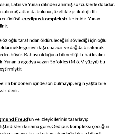
lsun, Lâtin ve Yunan dilinden alınmış sözcüklerle doludur.
alınmış adlar da bulunur, özellikle psikoloji dili
 en ünlüsü «
oedipus kompleksi
» terimidir. Yunan
nir.
e öz oğlu tarafından öldürüleceğini söylediği için oğlu
öldürmekle görevli kişi ona acır ve dağda bırakarak
eden büyür. Babası olduğunu bilmediği Tebai kralını
ir. Yunan tragedya yazarı Sofokles (M.ö. V. yüzyıl) bu
eştirmiştir.
elirli bir dönem içinde son bulmayıp, ergin yaşta bile
si» denir.
igmund Freud
’un ve izleyicilerinin tasarlayıp
liştirdikleri kurama göre, Oedipus kompleksi çocuğun
kekse anneye, kızsa babaya duyduğu birazı bilinçli,