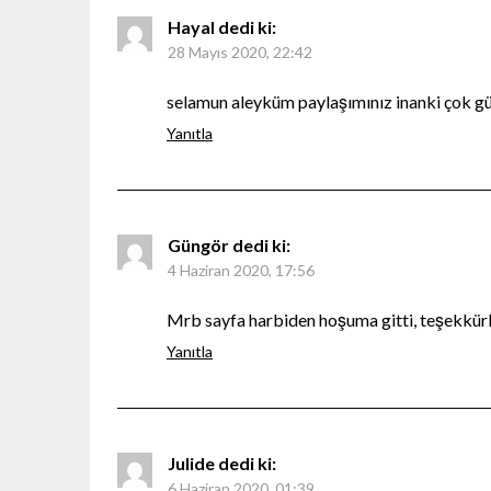
Hayal
dedi ki:
28 Mayıs 2020, 22:42
selamun aleyküm paylaşımınız inanki çok gü
Yanıtla
Güngör
dedi ki:
4 Haziran 2020, 17:56
Mrb sayfa harbiden hoşuma gitti, teşekkür
Yanıtla
Julide
dedi ki:
6 Haziran 2020, 01:39