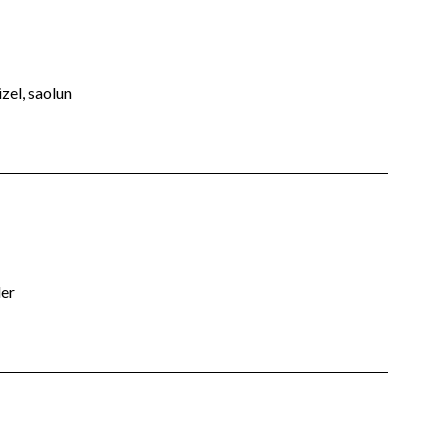
zel, saolun
ler