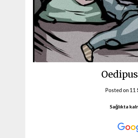
Oedipus
Posted on
11 
Sağlıkta kal