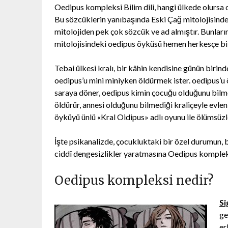
Oedipus kompleksi Bilim dili, hangi ülkede olursa o
Bu sözcüklerin yanıbaşında Eski Çağ mitolojisinden 
mitolojiden pek çok sözcük ve ad almıştır. Bunların
mitolojisindeki oedipus öyküsü hemen herkesçe bili
Tebai ülkesi kralı, bir kâhin kendisine günün birind
oedipus’u mini miniyken öldürmek ister. oedipus’u 
saraya döner, oedipus kimin çocuğu olduğunu bilm
öldürür, annesi olduğunu bilmediği kraliçeyle evlen
öyküyü ünlü «Kral Oidipus» adlı oyunu ile ölümsüzl
İşte psikanalizde, çocukluktaki bir özel durumun, b
ciddî dengesizlikler yaratmasına Oedipus komplek
Oedipus kompleksi nedir?
S
ge
er