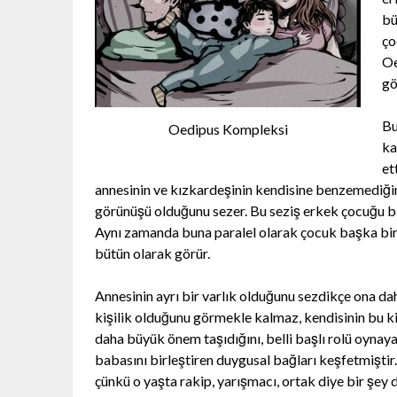
bü
ço
Oe
gö
Bu
Oedipus Kompleksi
ka
et
annesinin ve kızkardeşinin kendisine benzemediğini
görünüşü olduğunu sezer. Bu seziş erkek çocuğu b
Aynı zamanda buna paralel olarak çocuk başka bir
bütün olarak görür.
Annesinin ayrı bir varlık olduğunu sezdikçe ona daha
kişilik olduğunu görmekle kalmaz, kendisinin bu kiş
daha büyük önem taşıdığını, belli başlı rolü oynay
babasını birleştiren duygusal bağları keşfetmişti
çünkü o yaşta rakip, yarışmacı, ortak diye bir şey 