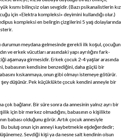
yük kısmı bilinçsiz olan sevgidir. (Bazı psikanalistlerin kız
cuğu için «Elektra kompleksi» deyimini kullandığı olur.)
dipus kompleksi en belirgin çizgilerini 5 yaş dolaylarında
sterir.
 durumun meydana gelmesinde gerekli ilk koşul, çocuğun
dın ve erkek vücutları arasındaki yapı ayrılığını fark-
tiği aşamaya girmesidir. Erkek çocuk 2-4 yaşlar arasında
, babasının kendisine benzediğini, daha güçlü bir
abasını kıskanmaya, onun gibi olmayı istemeye götürür.
 şey düşünür. Pek küçüklükte çocuk kendini anneyle bir
 çok bağlanır. Bir süre sonra da annesinin yalnız ayrı bir
ilik için bir merkez olmadığını, babasının o kişilikte
anın babası olduğunu görür. Artık çocuk annesiyle
r. Bu buluş onun için anneyi kaybetmekle eşdeğerdedir;
düşünemez. Sevdiği kişi ya da nesne salt kendinin olsun