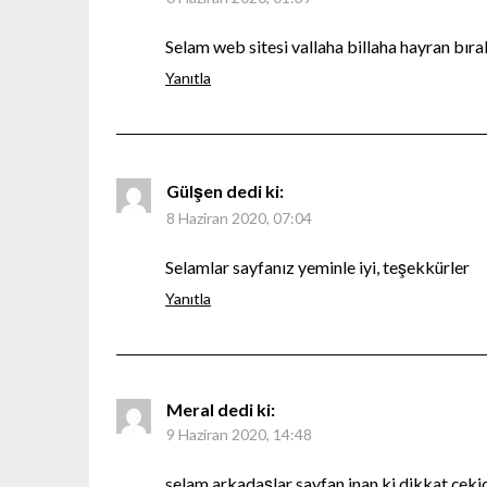
Selam web sitesi vallaha billaha hayran bır
Yanıtla
Gülşen
dedi ki:
8 Haziran 2020, 07:04
Selamlar sayfanız yeminle iyi, teşekkürler
Yanıtla
Meral
dedi ki:
9 Haziran 2020, 14:48
selam arkadaşlar sayfan inan ki dikkat çeki