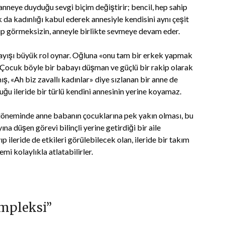
nneye duyduğu sevgi biçim değiştirir; bencil, hep sahip
 da kadınlığı kabul ederek annesiyle kendisini aynı çeşit
kip görmeksizin, anneyle birlikte sevmeye devam eder.
yışı büyük rol oynar. Oğluna «onu tam bir erkek yapmak
. Çocuk böyle bir babayı düşman ve güçlü bir rakip olarak
ş, «Ah biz zavallı kadınlar» diye sızlanan bir anne de
cuğu ileride bir türlü kendini annesinin yerine koyamaz.
döneminde anne babanın çocuklarına pek yakın olması, bu
 düşen görevi bilinçli yerine getirdiği bir aile
p ileride de etkileri görülebilecek olan, ileride bir takım
i kolaylıkla atlatabilirler.
mpleksi
”