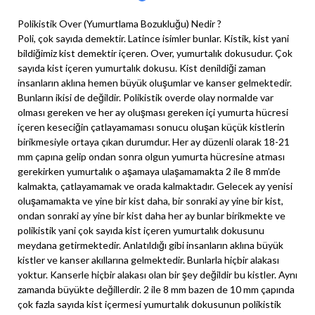
Polikistik Over (Yumurtlama Bozukluğu) Nedir ?
Poli, çok sayıda demektir. Latince isimler bunlar. Kistik, kist yani
bildiğimiz kist demektir içeren. Over, yumurtalık dokusudur. Çok
sayıda kist içeren yumurtalık dokusu. Kist denildiği zaman
insanların aklına hemen büyük oluşumlar ve kanser gelmektedir.
Bunların ikisi de değildir. Polikistik overde olay normalde var
olması gereken ve her ay oluşması gereken içi yumurta hücresi
içeren keseciğin çatlayamaması sonucu oluşan küçük kistlerin
birikmesiyle ortaya çıkan durumdur. Her ay düzenli olarak 18-21
mm çapına gelip ondan sonra olgun yumurta hücresine atması
gerekirken yumurtalık o aşamaya ulaşamamakta 2 ile 8 mm’de
kalmakta, çatlayamamak ve orada kalmaktadır. Gelecek ay yenisi
oluşamamakta ve yine bir kist daha, bir sonraki ay yine bir kist,
ondan sonraki ay yine bir kist daha her ay bunlar birikmekte ve
polikistik yani çok sayıda kist içeren yumurtalık dokusunu
meydana getirmektedir. Anlatıldığı gibi insanların aklına büyük
kistler ve kanser akıllarına gelmektedir. Bunlarla hiçbir alakası
yoktur. Kanserle hiçbir alakası olan bir şey değildir bu kistler. Aynı
zamanda büyükte değillerdir. 2 ile 8 mm bazen de 10 mm çapında
çok fazla sayıda kist içermesi yumurtalık dokusunun polikistik