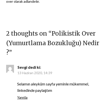
over olarak adlandırılır.
2 thoughts on “
Polikistik Over
(Yumurtlama Bozukluğu) Nedir
?
”
Sevgi
dedi ki:
13 Haziran 2020, 14:39
Selamın aleyküm sayfa yeminle mükemmel,
linkedinde paylaştım
Yanıtla