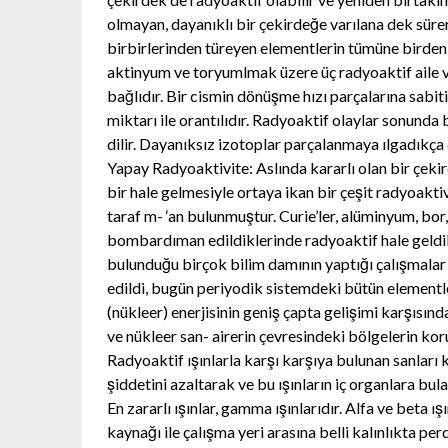
olmayan, dayanıklı bir çekirdeğe varılana dek süre
birbirlerinden türeyen elementlerin tümüne birden 
aktinyum ve toryumlmak üzere üç radyoaktif aile va
bağlıdır. Bir cismin dönüşme hızı parçalarına sabit
miktarı ile orantılıdır. Radyoaktif olaylar sonunda
dilir. Dayanıksız izotoplar parçalanmaya ılgadıkça d
Yapay Radyoaktivite: Aslında kararlı olan bir çeki
bir hale gelmesiyle ortaya ikan bir çeşit radyoaktivi
taraf m- ‘an bulunmuştur. Curie’ler, alüminyum, bor
bombardıman edildiklerinde radyoaktif hale geldikl
bulunduğu birçok bilim damının yaptığı çalışmalar
edildi, bugün periyodik sistemdeki bütün elementle
(nükleer) enerjisinin geniş çapta gelişimi karşısın
ve nükleer san- airerin çevresindeki bölgelerin ko
Radyoaktif ışınlarla karşı karşıya bulunan sanları k
şiddetini azaltarak ve bu ışınların iç organlara bul
En zararlı ışınlar, gamma ışınlarıdır. Alfa ve beta ış
kaynağı ile çalışma yeri arasına belli kalınlıkta 