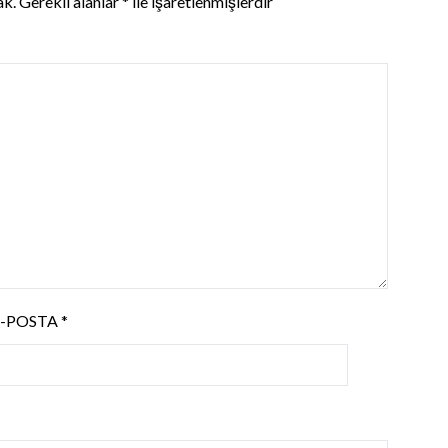
ak.
Gerekli alanlar
*
ile işaretlenmişlerdir
E-POSTA
*