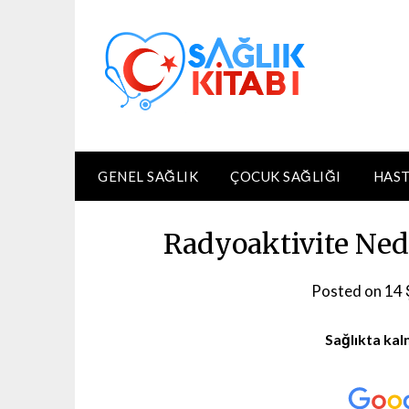
Skip
to
content
GENEL SAĞLIK
ÇOCUK SAĞLIĞI
HAST
Radyoaktivite Nedi
Posted on
14 
Sağlıkta kal