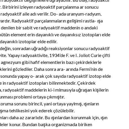
r. Birbirini izleyen radyoaktif parçalanma ar sonucu
radyoaktif aile adı verilir. Do- ada uranyum-radyum,
rdır. Radyoaktif parçalanmaların gelişimi rastla- ışa
i denilen bir sabit ve radyoaktif maddenin o andaki
 bütün element erin dayanıklı ve dayanıksız izotopları elde
ayanıklı izotoplar elde edilir.
rdeğin, sonradan uğradığı reaksiyonlar sonucu radyoaktif
te. Yapay radyoaktivite, 1934’de F. ve I. Joliot Curie çifti
, agnezyum gibi hafif elementlerin bazı çekirdeklerle
erini gözlediler. Daha sonra ara- arında Fermi’nin de
 sonunda yapay o- arak çok sayıda radyoaktif izotop elde
 in radyoaktif izotopları bilinmektedir. Çekirdek
da, radyoaktif maddelerin ki-i mlmasıyla uğraşan kişilerin
runması problemi ortaya çıkmıştır.
oruma sorunu birincil, yani ortaya yaylmış, ışınların
aşma tehlikesini yok ederek çözülebilir.
ınları daha az zararlıdır. Bu ışınlardan korunmak için, ışın
perdeler konur. Bundan başka organizmada biriken