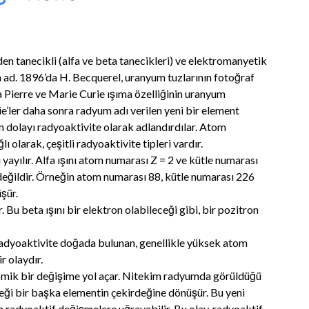
 tanecikli (alfa ve beta tanecikleri) ve elektromanyetik
en ad. 1896’da H. Becquerel, uranyum tuzlarının fotoğraf
a Pierre ve Marie Curie ışıma özelliğinin uranyum
rie’ler daha sonra radyum adı verilen yeni bir element
an dolayı radyoaktivite olarak adlandırdılar. Atom
ı olarak, çeşitli radyoaktivite tipleri vardır.
ı yayılır. Alfa ışını atom numarası Z = 2 ve kütle numarası
değildir. Örneğin atom numarası 88, kütle numarası 226
şür.
. Bu beta ışını bir elektron olabileceği gibi, bir pozitron
 radyoaktivite doğada bulunan, genellikle yüksek atom
r olaydır.
tomik bir değişime yol açar. Nitekim radyumda görüldüğü
deği bir başka elementin çekirdeğine dönüşür. Bu yeni
m radyoaktif değişmelere uğrayabilir. Bu olay, radyoaktif