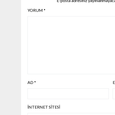
E-posta adresiniz yayınlanmayac
YORUM
*
AD
*
İNTERNET SITESI