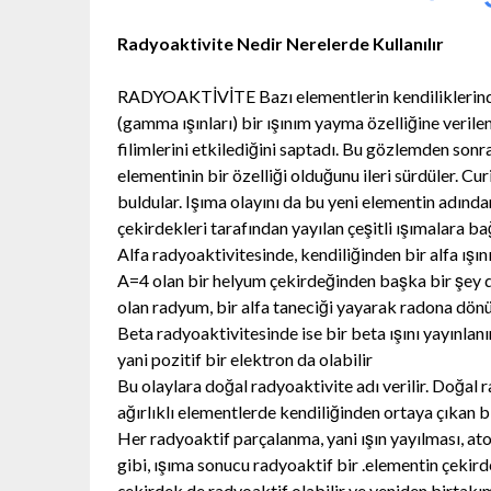
Radyoaktivite Nedir Nerelerde Kullanılır
RADYOAKTİVİTE Bazı elementlerin kendiliklerinden
(gamma ışınları) bir ışınım yayma özelliğine veril
filimlerini etkilediğini saptadı. Bu gözlemden sonr
elementinin bir özelliği olduğunu ileri sürdüler. Cu
buldular. Işıma olayını da bu yeni elementin adınd
çekirdekleri tarafından yayılan çeşitli ışımalara bağl
Alfa radyoaktivitesinde, kendiliğinden bir alfa ışın
A=4 olan bir helyum çekirdeğinden başka bir şey 
olan radyum, bir alfa taneciği yayarak radona dönü
Beta radyoaktivitesinde ise bir beta ışını yayınlanır
yani pozitif bir elektron da olabilir
Bu olaylara doğal radyoaktivite adı verilir. Doğal
ağırlıklı elementlerde kendiliğinden ortaya çıkan bi
Her radyoaktif parçalanma, yani ışın yayılması, a
gibi, ışıma sonucu radyoaktif bir .elementin çekir
çekirdek de radyoaktif olabilir ve yeniden birtakı