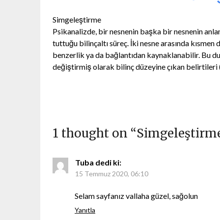
Simgeleştirme
Psikanalizde, bir nesnenin başka bir nesnenin anl
tuttuğu bilinçaltı süreç. İki nesne arasında kısmen d
benzerlik ya da bağlantıdan kaynaklanabilir. Bu dur
değiştirmiş olarak bilinç düzeyine çıkan belirtileri
1 thought on “
Simgeleştirm
Tuba
dedi ki:
15 Temmuz 2020, 06:10
Selam sayfanız vallaha güzel, sağolun
Yanıtla