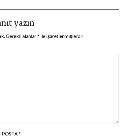
anıt yazın
ak.
Gerekli alanlar
*
ile işaretlenmişlerdir
E-POSTA
*