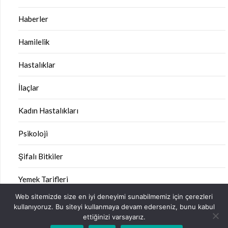
Haberler
Hamilelik
Hastalıklar
İlaçlar
Kadın Hastalıkları
Psikoloji
Şifalı Bitkiler
Yemek Tarifleri
Web sitemizde size en iyi deneyimi sunabilmemiz için çerezleri
kullanıyoruz. Bu siteyi kullanmaya devam ederseniz, bunu kabul
ettiğinizi varsayarız.
©2026 Sağlık Kitabı
| Design:
Newspaperly WordPress