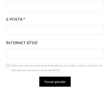
E-POSTA
*
İNTERNET SITESI
Daha sonraki yorumlarımda kullanılması için adım, e-posta adresim ve
site adresim bu tarayıcıya kaydedilsin.