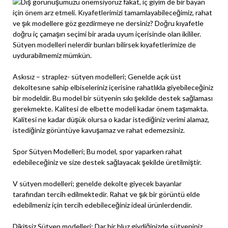
Dış görünüşümüzü önemsiyoruz fakat, iç giyim de bir bayan
için önem arz etmeli. Kıyafetlerimizi tamamlayabileceğimiz, rahat
ve şık modellere göz gezdirmeye ne dersiniz? Doğru kıyafetle
doğru iç çamaşırı seçimi bir arada uyum içerisinde olan ikililer.
Sütyen modelleri nelerdir bunları bilirsek kıyafetlerimize de
uydurabilmemiz mümkün.
Askısız – straplez- sütyen modelleri; Genelde açık üst
dekoltesıne sahip elbiseleriniz içerisine rahatlıkla giyebileceğiniz
bir modeldir. Bu model bir sütyenin sıkı şekilde destek sağlaması
gerekmekte. Kalitesi de elbette modeli kadar önem taşımakta.
Kalitesi ne kadar düşük olursa o kadar istediğiniz verimi alamaz,
istediğiniz görüntüye kavuşamaz ve rahat edemezsiniz.
Spor Sütyen Modelleri; Bu model, spor yaparken rahat
edebileceğiniz ve size destek sağlayacak şekilde üretilmiştir.
V sütyen modelleri; genelde dekolte giyecek bayanlar
tarafından tercih edilmektedir. Rahat ve şık bir görüntü elde
edebilmeniz için tercih edebileceğiniz ideal ürünlerdendir.
Dikişsiz Sütyen modelleri; Dar bir bluz giydiğinizde sütyeniniz