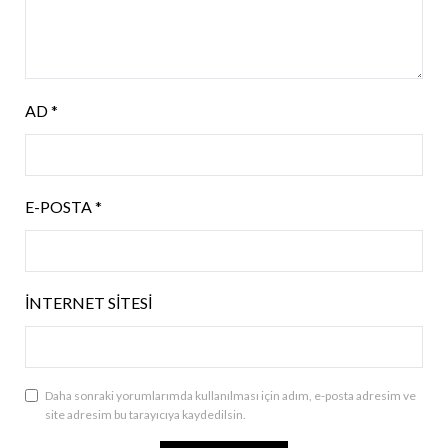
AD
*
E-POSTA
*
İNTERNET SITESI
Daha sonraki yorumlarımda kullanılması için adım, e-posta adresim ve
site adresim bu tarayıcıya kaydedilsin.