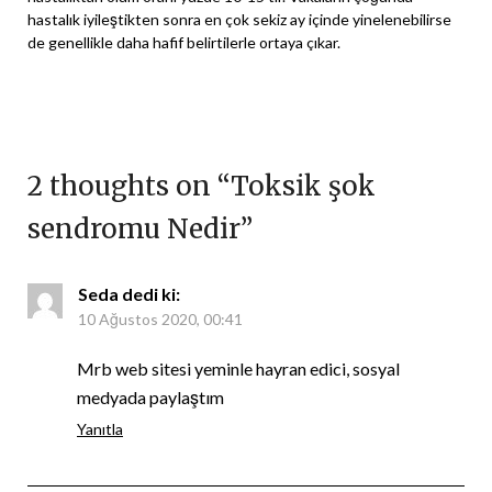
hastalık iyileştikten sonra en çok sekiz ay içinde yinelenebilirse
de genellikle daha hafif belirtilerle ortaya çıkar.
2 thoughts on “
Toksik şok
sendromu Nedir
”
Seda
dedi ki:
10 Ağustos 2020, 00:41
Mrb web sitesi yeminle hayran edici, sosyal
medyada paylaştım
Yanıtla