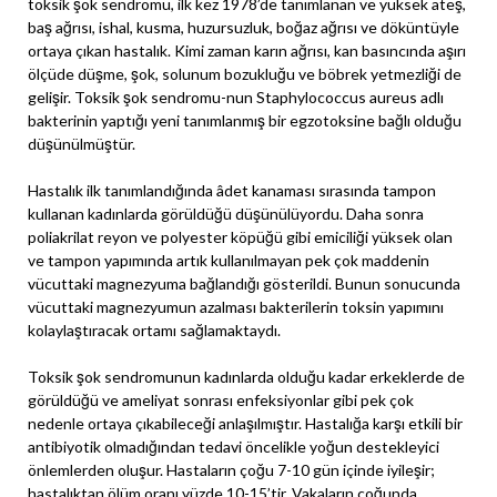
toksik şok sendromu, ilk kez 1978’de tanımlanan ve yüksek ateş,
baş ağrısı, ishal, kusma, huzursuzluk, boğaz ağrısı ve döküntüyle
ortaya çıkan hastalık. Kimi zaman karın ağrısı, kan basıncında aşırı
ölçüde düşme, şok, solunum bozukluğu ve böbrek yetmezliği de
gelişir. Toksik şok sendromu-nun Staphylococcus aureus adlı
bakterinin yaptığı yeni tanımlanmış bir egzotoksine bağlı olduğu
düşünülmüştür.
Hastalık ilk tanımlandığında âdet kanaması sırasında tampon
kullanan kadınlarda görüldüğü düşünülüyordu. Daha sonra
poliakrilat reyon ve polyester köpüğü gibi emiciliği yüksek olan
ve tampon yapımında artık kullanılmayan pek çok maddenin
vücuttaki magnezyuma bağlandığı gösterildi. Bunun sonucunda
vücuttaki magnezyumun azalması bakterilerin toksin yapımını
kolaylaştıracak ortamı sağlamaktaydı.
Toksik şok sendromunun kadınlarda olduğu kadar erkeklerde de
görüldüğü ve ameliyat sonrası enfeksiyonlar gibi pek çok
nedenle ortaya çıkabileceği anlaşılmıştır. Hastalığa karşı etkili bir
antibiyotik olmadığından tedavi öncelikle yoğun destekleyici
önlemlerden oluşur. Hastaların çoğu 7-10 gün içinde iyileşir;
hastalıktan ölüm oranı yüzde 10-15’tir. Vakaların çoğunda