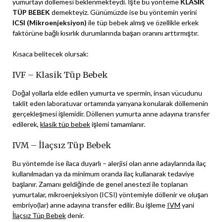
yumurtayı döllemesi beklenmekteydi. İşte bu yönteme
KLASİK
TÜP BEBEK
demekteyiz. Günümüzde ise bu yöntemin yerini
ICSI (Mikroenjeksiyon)
ile tüp bebek almış ve özellikle erkek
faktörüne bağlı kısırlık durumlarında başarı oranını arttırmıştır.
Kısaca belitecek olursak:
IVF – Klasik Tüp Bebek
Doğal yollarla elde edilen yumurta ve spermin, insan vücudunu
taklit eden laboratuvar ortamında yanyana konularak döllemenin
gerçekleşmesi işlemidir. Döllenen yumurta anne adayına transfer
edilerek,
klasik tüp bebek
işlemi tamamlanır.
IVM – İlaçsız Tüp Bebek
Bu yöntemde ise ilaca duyarlı – alerjisi olan anne adaylarında ilaç
kullanılmadan ya da minimum oranda ilaç kullanarak tedaviye
başlanır. Zamanı geldiğinde de genel anestezi ile toplanan
yumurtalar, mikroenjeksiyon (ICSI) yöntemiyle döllenir ve oluşan
embriyo(lar) anne adayına transfer edilir. Bu işleme
IVM
yani
İlaçsız Tüp Bebek
denir.