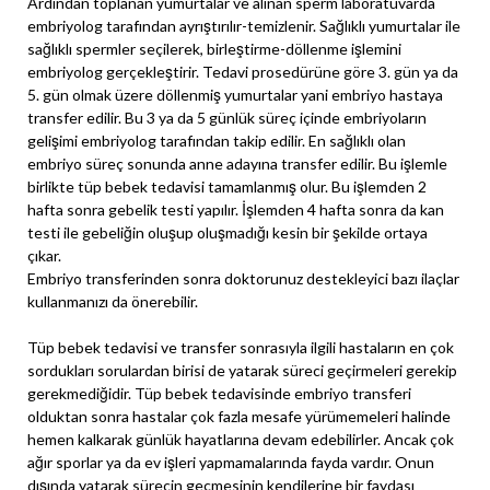
Ardından toplanan yumurtalar ve alınan sperm laboratuvarda
embriyolog tarafından ayrıştırılır-temizlenir. Sağlıklı yumurtalar ile
sağlıklı spermler seçilerek, birleştirme-döllenme işlemini
embriyolog gerçekleştirir. Tedavi prosedürüne göre 3. gün ya da
5. gün olmak üzere döllenmiş yumurtalar yani embriyo hastaya
transfer edilir. Bu 3 ya da 5 günlük süreç içinde embriyoların
gelişimi embriyolog tarafından takip edilir. En sağlıklı olan
embriyo süreç sonunda anne adayına transfer edilir. Bu işlemle
birlikte tüp bebek tedavisi tamamlanmış olur. Bu işlemden 2
hafta sonra gebelik testi yapılır. İşlemden 4 hafta sonra da kan
testi ile gebeliğin oluşup oluşmadığı kesin bir şekilde ortaya
çıkar.
Embriyo transferinden sonra doktorunuz destekleyici bazı ilaçlar
kullanmanızı da önerebilir.
Tüp bebek tedavisi ve transfer sonrasıyla ilgili hastaların en çok
sordukları sorulardan birisi de yatarak süreci geçirmeleri gerekip
gerekmediğidir. Tüp bebek tedavisinde embriyo transferi
olduktan sonra hastalar çok fazla mesafe yürümemeleri halinde
hemen kalkarak günlük hayatlarına devam edebilirler. Ancak çok
ağır sporlar ya da ev işleri yapmamalarında fayda vardır. Onun
dışında yatarak sürecin geçmesinin kendilerine bir faydası