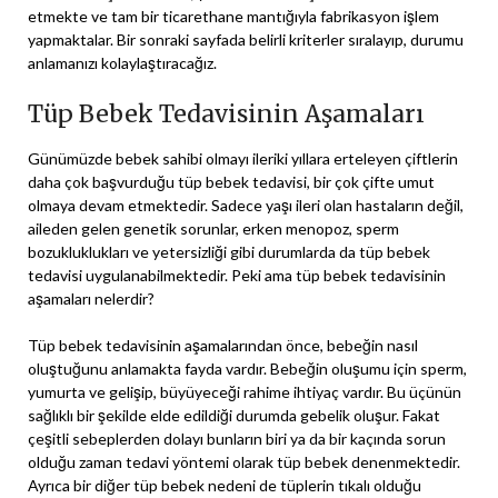
etmekte ve tam bir ticarethane mantığıyla fabrikasyon işlem
yapmaktalar. Bir sonraki sayfada belirli kriterler sıralayıp, durumu
anlamanızı kolaylaştıracağız.
Tüp Bebek Tedavisinin Aşamaları
Günümüzde bebek sahibi olmayı ileriki yıllara erteleyen çiftlerin
daha çok başvurduğu tüp bebek tedavisi, bir çok çifte umut
olmaya devam etmektedir. Sadece yaşı ileri olan hastaların değil,
aileden gelen genetik sorunlar, erken menopoz, sperm
bozukluklukları ve yetersizliği gibi durumlarda da tüp bebek
tedavisi uygulanabilmektedir. Peki ama tüp bebek tedavisinin
aşamaları nelerdir?
Tüp bebek tedavisinin aşamalarından önce, bebeğin nasıl
oluştuğunu anlamakta fayda vardır. Bebeğin oluşumu için sperm,
yumurta ve gelişip, büyüyeceği rahime ihtiyaç vardır. Bu üçünün
sağlıklı bir şekilde elde edildiği durumda gebelik oluşur. Fakat
çeşitli sebeplerden dolayı bunların biri ya da bir kaçında sorun
olduğu zaman tedavi yöntemi olarak tüp bebek denenmektedir.
Ayrıca bir diğer tüp bebek nedeni de tüplerin tıkalı olduğu