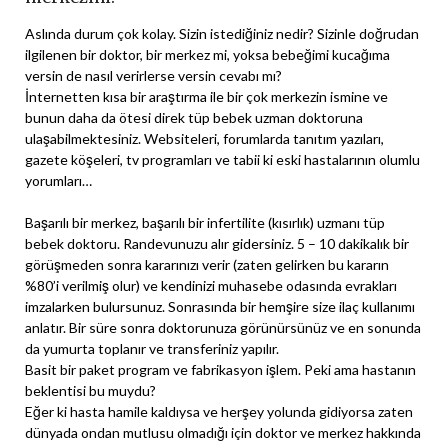
Aslında durum çok kolay. Sizin istediğiniz nedir? Sizinle doğrudan
ilgilenen bir doktor, bir merkez mi, yoksa bebeğimi kucağıma
versin de nasıl verirlerse versin cevabı mı?
İnternetten kısa bir araştırma ile bir çok merkezin ismine ve
bunun daha da ötesi direk tüp bebek uzman doktoruna
ulaşabilmektesiniz. Websiteleri, forumlarda tanıtım yazıları,
gazete köşeleri, tv programları ve tabii ki eski hastalarının olumlu
yorumları…
Başarılı bir merkez, başarılı bir infertilite (kısırlık) uzmanı tüp
bebek doktoru. Randevunuzu alır gidersiniz. 5 – 10 dakikalık bir
görüşmeden sonra kararınızı verir (zaten gelirken bu kararın
%80’i verilmiş olur) ve kendinizi muhasebe odasında evrakları
imzalarken bulursunuz. Sonrasında bir hemşire size ilaç kullanımı
anlatır. Bir süre sonra doktorunuza görünürsünüz ve en sonunda
da yumurta toplanır ve transferiniz yapılır.
Basit bir paket program ve fabrikasyon işlem. Peki ama hastanın
beklentisi bu muydu?
Eğer ki hasta hamile kaldıysa ve herşey yolunda gidiyorsa zaten
dünyada ondan mutlusu olmadığı için doktor ve merkez hakkında