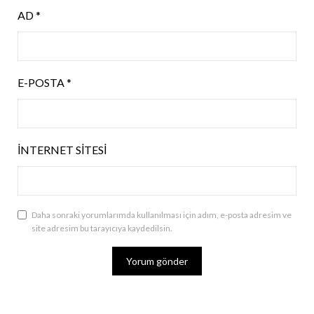
AD
*
E-POSTA
*
İNTERNET SITESI
Daha sonraki yorumlarımda kullanılması için adım, e-posta adresim ve
site adresim bu tarayıcıya kaydedilsin.