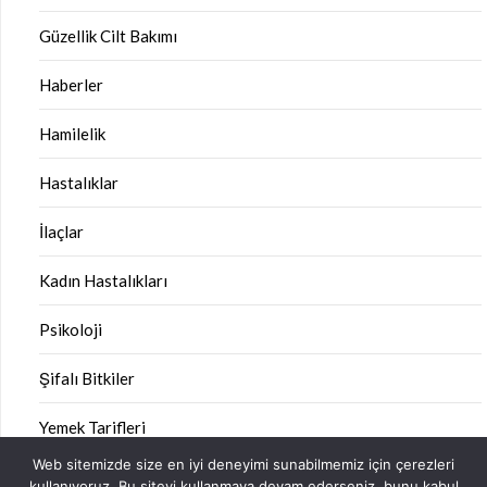
Güzellik Cilt Bakımı
Haberler
Hamilelik
Hastalıklar
İlaçlar
Kadın Hastalıkları
Psikoloji
Şifalı Bitkiler
Yemek Tarifleri
Web sitemizde size en iyi deneyimi sunabilmemiz için çerezleri
kullanıyoruz. Bu siteyi kullanmaya devam ederseniz, bunu kabul