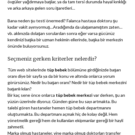
övgüler yağdırmaya başlar, ya da tam tersi durumda hayal kırıklığı
ve arka arkaya gelen soru işaretleri…
Bana neden şu testi önermedi? Falanca hastaya doktoru şu
kadar vakit ayırıyormuş…Aradığımda da ulaşamamıştım zaten…
vb. aklınızda dolaşan sorulardan sonra eğer varsa gücünüz
kendinizi başka bir uzman hekimin ellerinde, başka bir merkezin
önünde buluyorsunuz.
Seçmeniz gerken kriterler nelerdir?
Tüm web sitelerinde
tüp bebek
bölümüne girdiğinizde başarı
oranı diye bir sayfa ya da bir konu ve altında onlarca yorum
görürsünüz. Nedir bu başarı oranı? Nedir bir tüp bebek merkezini
başarılı kılan?
Bir kaç sene önce onlarca
tüp bebek merkezi
var derken, şu an
yüzün üzerinde diyoruz. Günden güne bu sayı artmakta. Bu
talebi gören hastaneler hemen tüp bebek departmanını
oluşturmakta. Bu departmanı açmak hiç de kolay değil. Hem
yönetmelik gereği hem de kullanılan ekipmanlar gereği bir hayli
zahmetli.
Marka olmuş hastaneler, yine marka olmuş doktorları transfer