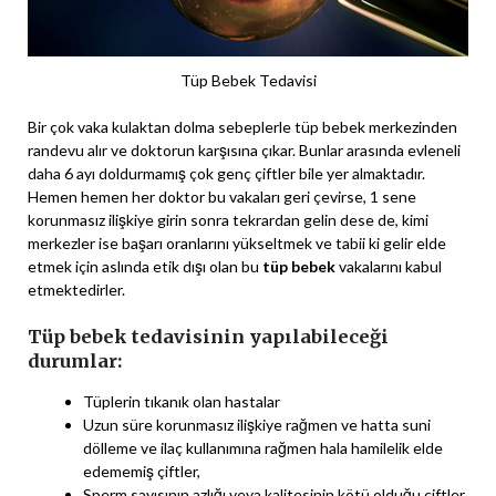
Tüp Bebek Tedavisi
Bir çok vaka kulaktan dolma sebeplerle tüp bebek merkezinden
randevu alır ve doktorun karşısına çıkar. Bunlar arasında evleneli
daha 6 ayı doldurmamış çok genç çiftler bile yer almaktadır.
Hemen hemen her doktor bu vakaları geri çevirse, 1 sene
korunmasız ilişkiye girin sonra tekrardan gelin dese de, kimi
merkezler ise başarı oranlarını yükseltmek ve tabii ki gelir elde
etmek için aslında etik dışı olan bu
tüp bebek
vakalarını kabul
etmektedirler.
Tüp bebek tedavisinin yapılabileceği
durumlar:
Tüplerin tıkanık olan hastalar
Uzun süre korunmasız ilişkiye rağmen ve hatta suni
dölleme ve ilaç kullanımına rağmen hala hamilelik elde
edememiş çiftler,
Sperm sayısının azlığı veya kalitesinin kötü olduğu çiftler,