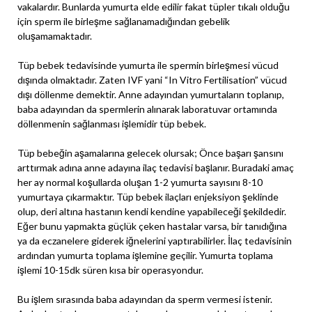
vakalardır. Bunlarda yumurta elde edilir fakat tüpler tıkalı olduğu
için sperm ile birleşme sağlanamadığından gebelik
oluşamamaktadır.
Tüp bebek tedavisinde yumurta ile spermin birleşmesi vücud
dışında olmaktadır. Zaten IVF yani “In Vitro Fertilisation” vücud
dışı döllenme demektir. Anne adayından yumurtaların toplanıp,
baba adayından da spermlerin alınarak laboratuvar ortamında
döllenmenin sağlanması işlemidir tüp bebek.
Tüp bebeğin aşamalarına gelecek olursak; Önce başarı şansını
arttırmak adına anne adayına ilaç tedavisi başlanır. Buradaki amaç
her ay normal koşullarda oluşan 1-2 yumurta sayısını 8-10
yumurtaya çıkarmaktır. Tüp bebek ilaçları enjeksiyon şeklinde
olup, deri altına hastanın kendi kendine yapabileceği şekildedir.
Eğer bunu yapmakta güçlük çeken hastalar varsa, bir tanıdığına
ya da eczanelere giderek iğnelerini yaptırabilirler. İlaç tedavisinin
ardından yumurta toplama işlemine geçilir. Yumurta toplama
işlemi 10-15dk süren kısa bir operasyondur.
Bu işlem sırasında baba adayından da sperm vermesi istenir.