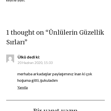
keyifle yiyin.
1 thought on “
Ünlülerin Güzellik
Sırları
”
Ülkü
dedi ki:
20 Haziran 2020, 15:33
merhaba arkadaşlar paylaşımınız inan ki çok
hoşuma gitti, şukuladım
Yanıtla