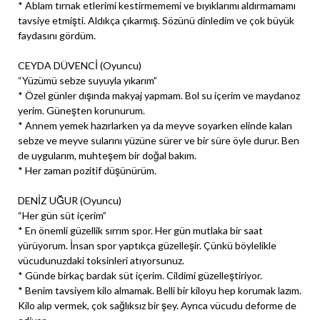
* Ablam tırnak etlerimi kestirmememi ve bıyıklarımı aldırmamamı
tavsiye etmişti. Aldıkça çıkarmış. Sözünü dinledim ve çok büyük
faydasını gördüm.
CEYDA DÜVENCİ (Oyuncu)
“Yüzümü sebze suyuyla yıkarım”
* Özel günler dışında makyaj yapmam. Bol su içerim ve maydanoz
yerim. Güneşten korunurum.
* Annem yemek hazırlarken ya da meyve soyarken elinde kalan
sebze ve meyve sularını yüzüne sürer ve bir süre öyle durur. Ben
de uygularım, muhteşem bir doğal bakım.
* Her zaman pozitif düşünürüm.
DENİZ UĞUR (Oyuncu)
“Her gün süt içerim”
* En önemli güzellik sırrım spor. Her gün mutlaka bir saat
yürüyorum. İnsan spor yaptıkça güzelleşir. Çünkü böylelikle
vücudunuzdaki toksinleri atıyorsunuz.
* Günde birkaç bardak süt içerim. Cildimi güzelleştiriyor.
* Benim tavsiyem kilo almamak. Belli bir kiloyu hep korumak lazım.
Kilo alıp vermek, çok sağlıksız bir şey. Ayrıca vücudu deforme de