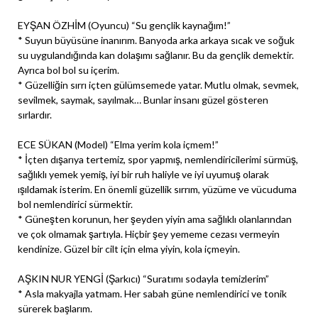
EYŞAN ÖZHİM (Oyuncu) “Su gençlik kaynağım!”
* Suyun büyüsüne inanırım. Banyoda arka arkaya sıcak ve soğuk
su uygulandığında kan dolaşımı sağlanır. Bu da gençlik demektir.
Ayrıca bol bol su içerim.
* Güzelliğin sırrı içten gülümsemede yatar. Mutlu olmak, sevmek,
sevilmek, saymak, sayılmak… Bunlar insanı güzel gösteren
sırlardır.
ECE SÜKAN (Model) “Elma yerim kola içmem!”
* İçten dışarıya tertemiz, spor yapmış, nemlendiricilerimi sürmüş,
sağlıklı yemek yemiş, iyi bir ruh haliyle ve iyi uyumuş olarak
ışıldamak isterim. En önemli güzellik sırrım, yüzüme ve vücuduma
bol nemlendirici sürmektir.
* Güneşten korunun, her şeyden yiyin ama sağlıklı olanlarından
ve çok olmamak şartıyla. Hiçbir şey yememe cezası vermeyin
kendinize. Güzel bir cilt için elma yiyin, kola içmeyin.
AŞKIN NUR YENGİ (Şarkıcı) “Suratımı sodayla temizlerim”
* Asla makyajla yatmam. Her sabah güne nemlendirici ve tonik
sürerek başlarım.