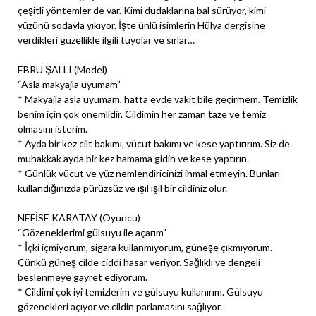
çeşitli yöntemler de var. Kimi dudaklarına bal sürüyor, kimi
yüzünü sodayla yıkıyor. İşte ünlü isimlerin Hülya dergisine
verdikleri güzellikle ilgili tüyolar ve sırlar…
EBRU ŞALLI (Model)
“Asla makyajla uyumam”
* Makyajla asla uyumam, hatta evde vakit bile geçirmem. Temizlik
benim için çok önemlidir. Cildimin her zaman taze ve temiz
olmasını isterim.
* Ayda bir kez cilt bakımı, vücut bakımı ve kese yaptırırım. Siz de
muhakkak ayda bir kez hamama gidin ve kese yaptırın.
* Günlük vücut ve yüz nemlendiricinizi ihmal etmeyin. Bunları
kullandığınızda pürüzsüz ve ışıl ışıl bir cildiniz olur.
NEFİSE KARATAY (Oyuncu)
“Gözeneklerimi gülsuyu ile açarım”
* İçki içmiyorum, sigara kullanmıyorum, güneşe çıkmıyorum.
Çünkü güneş cilde ciddi hasar veriyor. Sağlıklı ve dengeli
beslenmeye gayret ediyorum.
* Cildimi çok iyi temizlerim ve gülsuyu kullanırım. Gülsuyu
gözenekleri açıyor ve cildin parlamasını sağlıyor.