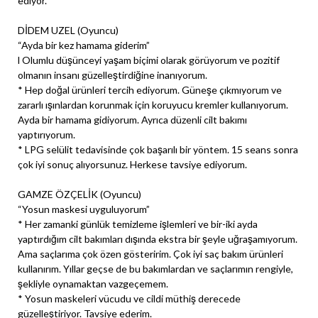
ediyor.
DİDEM UZEL (Oyuncu)
“Ayda bir kez hamama giderim”
l Olumlu düşünceyi yaşam biçimi olarak görüyorum ve pozitif
olmanın insanı güzelleştirdiğine inanıyorum.
* Hep doğal ürünleri tercih ediyorum. Güneşe çıkmıyorum ve
zararlı ışınlardan korunmak için koruyucu kremler kullanıyorum.
Ayda bir hamama gidiyorum. Ayrıca düzenli cilt bakımı
yaptırıyorum.
* LPG selülit tedavisinde çok başarılı bir yöntem. 15 seans sonra
çok iyi sonuç alıyorsunuz. Herkese tavsiye ediyorum.
GAMZE ÖZÇELİK (Oyuncu)
“Yosun maskesi uyguluyorum”
* Her zamanki günlük temizleme işlemleri ve bir-iki ayda
yaptırdığım cilt bakımları dışında ekstra bir şeyle uğraşamıyorum.
Ama saçlarıma çok özen gösteririm. Çok iyi saç bakım ürünleri
kullanırım. Yıllar geçse de bu bakımlardan ve saçlarımın rengiyle,
şekliyle oynamaktan vazgeçemem.
* Yosun maskeleri vücudu ve cildi müthiş derecede
güzelleştiriyor. Tavsiye ederim.