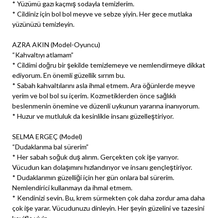
* Yüzümü gazı kaçmış sodayla temizlerim.
* Cildiniz için bol bol meyve ve sebze yiyin. Her gece mutlaka
yüzünüzü temizleyin.
AZRA AKIN (Model-Oyuncu)
“Kahvaltıyı atlamam”
* Cildimi doğru bir şekilde temizlemeye ve nemlendirmeye dikkat
ediyorum. En önemli güzellik sırrım bu.
* Sabah kahvaltılarını asla ihmal etmem. Ara öğünlerde meyve
yerim ve bol bol su içerim. Kozmetiklerden önce sağlıklı
beslenmenin önemine ve düzenli uykunun yararına inanıyorum.
* Huzur ve mutluluk da kesinlikle insanı güzelleştiriyor.
SELMA ERGEÇ (Model)
“Dudaklarıma bal sürerim”
* Her sabah soğuk duş alırım. Gerçekten çok işe yarıyor.
Vücudun kan dolaşımını hızlandırıyor ve insanı gençleştiriyor.
* Dudaklarımın güzelliği için her gün onlara bal sürerim.
Nemlendirici kullanmayı da ihmal etmem.
* Kendinizi sevin. Bu, krem sürmekten çok daha zordur ama daha
çok işe yarar. Vücudunuzu dinleyin. Her şeyin güzelini ve tazesini