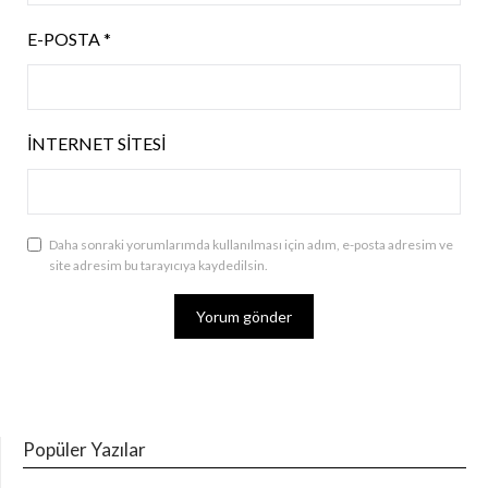
E-POSTA
*
İNTERNET SITESI
Daha sonraki yorumlarımda kullanılması için adım, e-posta adresim ve
site adresim bu tarayıcıya kaydedilsin.
Popüler Yazılar