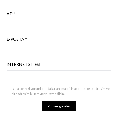
AD
*
E-POSTA
*
İNTERNET SITESI
Daha sonraki yorumlarımda kullanılması için adım, e-posta adresim ve
site adresim bu tarayıcıya kaydedilsin.