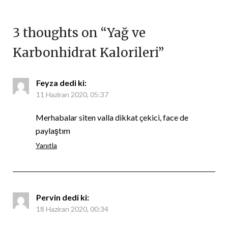
3 thoughts on “
Yağ ve
Karbonhidrat Kalorileri
”
Feyza
dedi ki:
11 Haziran 2020, 05:37
Merhabalar siten valla dikkat çekici, face de
paylaştım
Yanıtla
Pervin
dedi ki:
18 Haziran 2020, 00:34