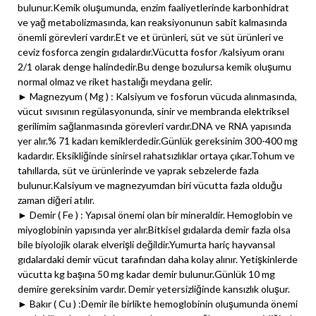
bulunur.Kemik oluşumunda, enzim faaliyetlerinde karbonhidrat
ve yağ metabolizmasında, kan reaksiyonunun sabit kalmasında
önemli görevleri vardır.Et ve et ürünleri, süt ve süt ürünleri ve
ceviz fosforca zengin gıdalardır.Vücutta fosfor /kalsiyum oranı
2/1 olarak denge halindedir.Bu denge bozulursa kemik oluşumu
normal olmaz ve riket hastalığı meydana gelir.
► Magnezyum ( Mg ) : Kalsiyum ve fosforun vücuda alınmasında,
vücut sıvısının regülasyonunda, sinir ve membranda elektriksel
gerilimim sağlanmasında görevleri vardır.DNA ve RNA yapısında
yer alır.% 71 kadarı kemiklerdedir.Günlük gereksinim 300-400 mg
kadardır. Eksikliğinde sinirsel rahatsızlıklar ortaya çıkar.Tohum ve
tahıllarda, süt ve ürünlerinde ve yaprak sebzelerde fazla
bulunur.Kalsiyum ve magnezyumdan biri vücutta fazla olduğu
zaman diğeri atılır.
► Demir ( Fe ) : Yapısal önemi olan bir mineraldir. Hemoglobin ve
miyoglobinin yapısında yer alır.Bitkisel gıdalarda demir fazla olsa
bile biyolojik olarak elverişli değildir.Yumurta hariç hayvansal
gıdalardaki demir vücut tarafından daha kolay alınır. Yetişkinlerde
vücutta kg başına 50 mg kadar demir bulunur.Günlük 10 mg
demire gereksinim vardır. Demir yetersizliğinde kansızlık oluşur.
► Bakır ( Cu ) :Demir ile birlikte hemoglobinin oluşumunda önemi