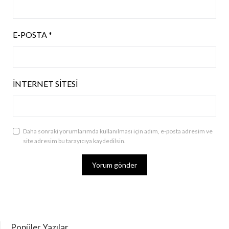
E-POSTA
*
İNTERNET SITESI
Daha sonraki yorumlarımda kullanılması için adım, e-posta adresim ve
site adresim bu tarayıcıya kaydedilsin.
Popüler Yazılar