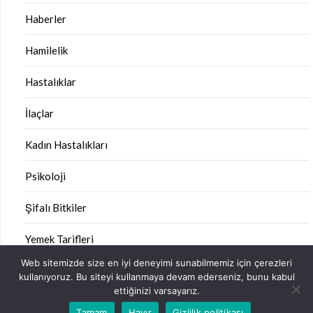
Haberler
Hamilelik
Hastalıklar
İlaçlar
Kadın Hastalıkları
Psikoloji
Şifalı Bitkiler
Yemek Tarifleri
Web sitemizde size en iyi deneyimi sunabilmemiz için çerezleri
kullanıyoruz. Bu siteyi kullanmaya devam ederseniz, bunu kabul
ettiğinizi varsayarız.
©2026 Sağlık Kitabı
| Design:
Newspaperly WordPress
Tamam
Hayır
Gizlilik politikası