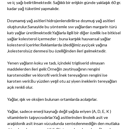
ve iç yağı belirtilmektedir. Sağlıklı bir erişkin günde yaklaşık 60 gr.
kadar yağ tüketimi yapmalıdır.
Doymamış yağ asitleri hidrojenlendirilirse doymuş yağ asitleri
oluşturulur.Sanayide bu yöntemle sıvı yağlardan margarin türü
katı yağlar üretilmektedir.Yağlarla ilgili bir diğer özellik ise bitkisel
yağlar kolesterol içermezler ; buna karşılık hayvansal yağlar
kolesterol içerirler.Reklamlarda izlediğimiz ayçiçek yağına
,kolesterolsüz denmesi bu özelliğinden ileri gelmektedir.
Yenen yağların koku ve tadı, içindeki trigliserid olmayan
maddelerden ileri gelir.Örneğin zeytinyağının rengini
karotenoidler ve klorofil verir.İnek tereyağının rengini ise
karoten verir.Bu yüzden yeşil otu az yiyen ineklerin tereyağları
açık renkli olur.
Yağlar, ışık ve oksijen bulunan ortamlarda acılaşırlar.
Yağlar, sadece enerji kaynağı değil yağda eriyen (A, D, E, K )
vitaminlerin taşıyıcısıdırlar.Yağ asitlerinden linoleik asit ve
araşidonik asit insan vücudunda sentezlenmediğin den mutlaka