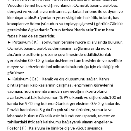
Vücudun temel hücre dışı iyonlarıdır. Ozmotik basınç, asit-baz
dengesi ve vücut sıvısı miktarını ayarlarlar.Terleme ile sodyum ve
klor dışarı atılır.Bu iyonların yetersizliğinde halsizlik, bulantı, kas
krampları ve ödem (vücudun su toplayıp şişmesi ) görülür.Günlük
gereksinim 6 g kadardır.Tuzun fazlası idrarla atılır.Tuzun hem
fazlası hem de azı zararlıdır.
► Potasyum ( K ) : sodyumun tersine hücre içi sıvısında bulunur.
Ozmotik basınç, asit-baz dengesinin sağlanmasında görev
alır.Amino asitlerin proteine çevrilmesinde etkilidir.Günlük
gereksinim 0.8-1.3 g kadardır.Hemen tüm besinlerde ve özellikle
meyve ve sebzelerde bol miktarda bulunduğu için eksikliği pek
görülmez.
► Kalsiyum ( Ca ) : Kemik ve diş oluşumunu sağlar. Kanın
pıhtılaşması, kalp kaslarının çalışması, enzimlerin görevlerini
yapması, hücre membranından sıvı geçişinin kontrolünü
ayarlar.Vücuttaki kalsiyumun % 99 u kemik ve dişlerdedir.100 ml
kanda ise 9-12 mg bulunur.Günlük gereksinim 0.5- 2 g kadardır.
Emzikli kadınlarda 5 g dır.En çok süt ve ürünleri, yumurta ve
lahanada bulunur.Oksalik asit bulunduran ıspanak, ravent ve
tahıllardaki fitik asit kalsiyumu bağlayarak alımını engeller.►
Fosfor ( P ) :Kalsiyum ile birlikte diş ve vücut sıvısında