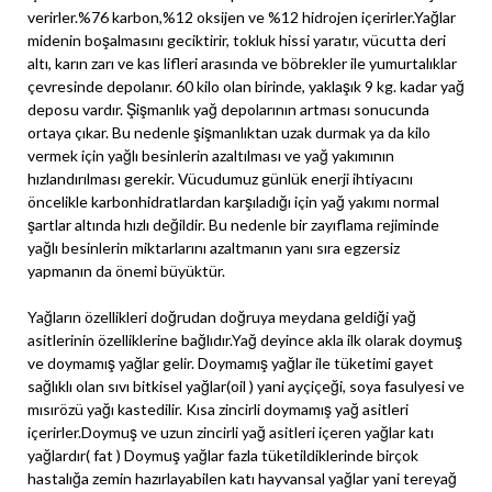
verirler.%76 karbon,%12 oksijen ve %12 hidrojen içerirler.Yağlar
midenin boşalmasını geciktirir, tokluk hissi yaratır, vücutta deri
altı, karın zarı ve kas lifleri arasında ve böbrekler ile yumurtalıklar
çevresinde depolanır. 60 kilo olan birinde, yaklaşık 9 kg. kadar yağ
deposu vardır. Şişmanlık yağ depolarının artması sonucunda
ortaya çıkar. Bu nedenle şişmanlıktan uzak durmak ya da kilo
vermek için yağlı besinlerin azaltılması ve yağ yakımının
hızlandırılması gerekir. Vücudumuz günlük enerji ihtiyacını
öncelikle karbonhidratlardan karşıladığı için yağ yakımı normal
şartlar altında hızlı değildir. Bu nedenle bir zayıflama rejiminde
yağlı besinlerin miktarlarını azaltmanın yanı sıra egzersiz
yapmanın da önemi büyüktür.
Yağların özellikleri doğrudan doğruya meydana geldiği yağ
asitlerinin özelliklerine bağlıdır.Yağ deyince akla ilk olarak doymuş
ve doymamış yağlar gelir. Doymamış yağlar ile tüketimi gayet
sağlıklı olan sıvı bitkisel yağlar(oil ) yani ayçiçeği, soya fasulyesi ve
mısırözü yağı kastedilir. Kısa zincirli doymamış yağ asitleri
içerirler.Doymuş ve uzun zincirli yağ asitleri içeren yağlar katı
yağlardır( fat ) Doymuş yağlar fazla tüketildiklerinde birçok
hastalığa zemin hazırlayabilen katı hayvansal yağlar yani tereyağ