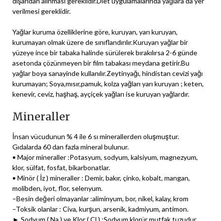
dışarıdan alınması gereklidir.Diet uygulamalarında yağlara da yer
verilmesi gereklidir.
Yağlar kuruma özelliklerine göre, kuruyan, yarı kuruyan,
kurumayan olmak üzere de sınıflandırılır.Kuruyan yağlar bir
yüzeye ince bir tabaka halinde sürülerek bırakılırsa 2-6 günde
asetonda çözünmeyen bir film tabakası meydana getirir.Bu
yağlar boya sanayinde kullanılır.Zeytinyağı, hindistan cevizi yağı
kurumayan; Soya,mısır,pamuk, kolza yağları yarı kuruyan ; keten,
kenevir, ceviz, haşhaş, ayçiçek yağları ise kuruyan yağlardır.
Mineraller
İnsan vücudunun % 4 ile 6 sı minerallerden oluşmuştur.
Gıdalarda 60 dan fazla mineral bulunur.
• Major mineraller :Potasyum, sodyum, kalsiyum, magnezyum,
klor, sülfat, fosfat, bikarbonatlar.
• Minör ( İz ) mineraller : Demir, bakır, çinko, kobalt, mangan,
molibden, iyot, flor, selenyum.
–Besin değeri olmayanlar :aliminyum, bor, nikel, kalay, krom
–Toksik olanlar : Civa, kurşun, arsenik, kadmiyum, antimon.
► Sodyum ( Na ) ve Klor ( Cl ) :Sodyum klorür mutfak tuzudur.