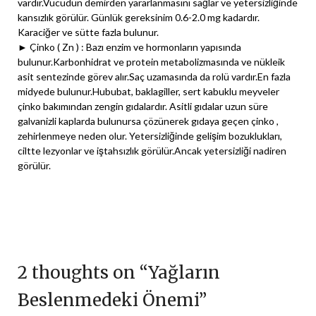
vardır.Vücudun demirden yararlanmasını sağlar ve yetersizliğinde
kansızlık görülür. Günlük gereksinim 0.6-2.0 mg kadardır.
Karaciğer ve sütte fazla bulunur.
► Çinko ( Zn ) : Bazı enzim ve hormonların yapısında
bulunur.Karbonhidrat ve protein metabolizmasında ve nükleik
asit sentezinde görev alır.Saç uzamasında da rolü vardır.En fazla
midyede bulunur.Hububat, baklagiller, sert kabuklu meyveler
çinko bakımından zengin gıdalardır. Asitli gıdalar uzun süre
galvanizli kaplarda bulunursa çözünerek gıdaya geçen çinko ,
zehirlenmeye neden olur. Yetersizliğinde gelişim bozuklukları,
ciltte lezyonlar ve iştahsızlık görülür.Ancak yetersizliği nadiren
görülür.
2 thoughts on “
Yağların
Beslenmedeki Önemi
”