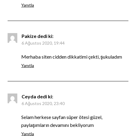
Yanıtla
Pakize
dedi ki:
6 Ağustos 2020, 19:44
Merhaba siten cidden dikkatimi çekti, şukuladım
Yanıtla
Ceyda
dedi ki:
6 Ağustos 2020, 23:40
Selam herkese sayfan süper ötesi güzel,
paylaşımların devamını bekliyorum
Yanıtla