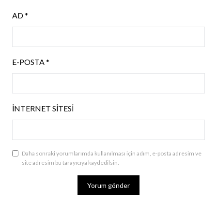
AD
*
E-POSTA
*
İNTERNET SITESI
Daha sonraki yorumlarımda kullanılması için adım, e-posta adresim ve
site adresim bu tarayıcıya kaydedilsin.