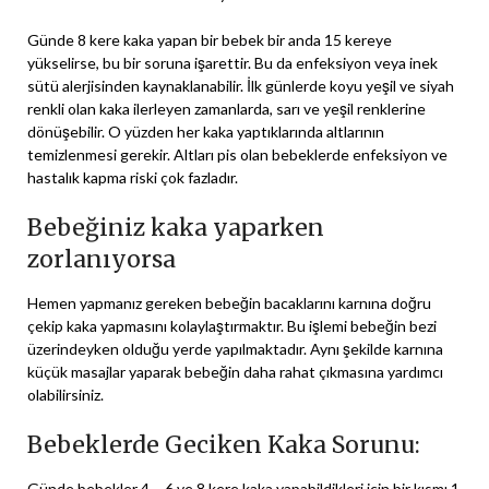
Günde 8 kere kaka yapan bir bebek bir anda 15 kereye
yükselirse, bu bir soruna işarettir. Bu da enfeksiyon veya inek
sütü alerjisinden kaynaklanabilir. İlk günlerde koyu yeşil ve siyah
renkli olan kaka ilerleyen zamanlarda, sarı ve yeşil renklerine
dönüşebilir. O yüzden her kaka yaptıklarında altlarının
temizlenmesi gerekir. Altları pis olan bebeklerde enfeksiyon ve
hastalık kapma riski çok fazladır.
Bebeğiniz kaka yaparken
zorlanıyorsa
Hemen yapmanız gereken bebeğin bacaklarını karnına doğru
çekip kaka yapmasını kolaylaştırmaktır. Bu işlemi bebeğin bezi
üzerindeyken olduğu yerde yapılmaktadır. Aynı şekilde karnına
küçük masajlar yaparak bebeğin daha rahat çıkmasına yardımcı
olabilirsiniz.
Bebeklerde Geciken Kaka Sorunu:
Günde bebekler 4 – 6 ve 8 kere kaka yapabildikleri için bir kısmı 1