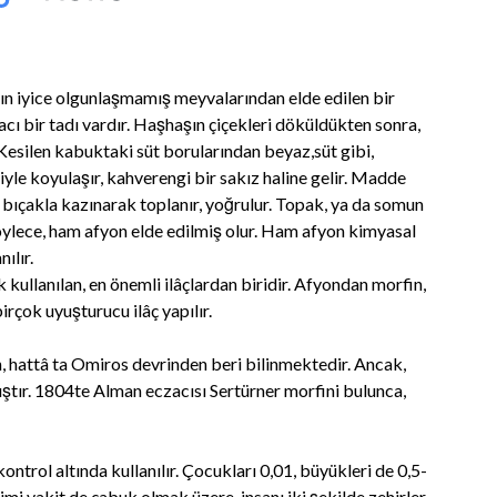
aşın iyice olgunlaşmamış meyvalarından elde edilen bir
cı bir tadı vardır. Haşhaşın çiçekleri döküldükten sonra,
 Kesilen kabuktaki süt borularından beyaz,süt gibi,
yle koyulaşır, kahverengi bir sakız haline gelir. Madde
’ bıçakla kazınarak toplanır, yoğrulur. Topak, ya da somun
Böylece, ham afyon elde edilmiş olur. Ham afyon kimyasal
ılır.
 kullanılan, en önemli ilâçlardan biridir. Afyondan morfin,
irçok uyuşturucu ilâç yapılır.
, hattâ ta Omiros devrinden beri bilinmektedir. Ancak,
ıştır. 1804te Alman eczacısı Sertürner morfini bulunca,
ntrol altında kullanılır. Çocukları 0,01, büyükleri de 0,5-
mi vakit de çabuk olmak üzere, insanı iki şekilde zehirler.