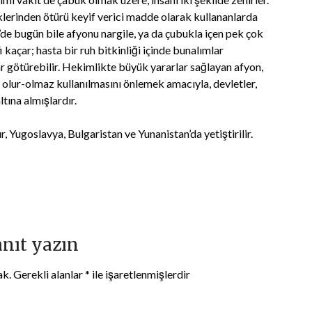
lerinden ötürü keyif verici madde olarak kullananlarda
n’de bugün bile afyonu nargile, ya da çubukla içen pek çok
i kaçar; hasta bir ruh bitkinliği içinde bunalımlar
r götürebilir. Hekimlikte büyük yararlar sağlayan afyon,
n olur-olmaz kullanılmasını önlemek amacıyla, devletler,
ltına almışlardır.
, Yugoslavya, Bulgaristan ve Yunanistan’da yetiştirilir.
anıt yazın
ak.
Gerekli alanlar
*
ile işaretlenmişlerdir