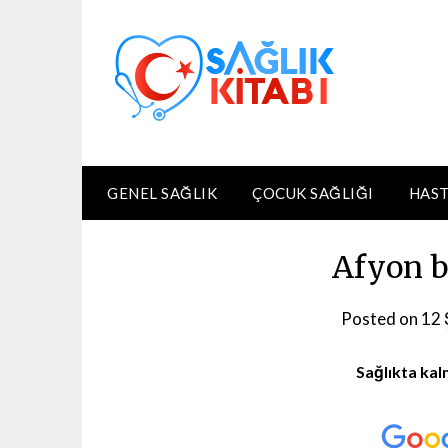
Skip
to
content
GENEL SAĞLIK
ÇOCUK SAĞLIĞI
HAST
Afyon b
Posted on
12 
Sağlıkta kal