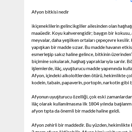
Afyon bitkisi nedir
ikiçeneklilerin gelincikgiller ailesinden olan haşh
maaüedir. Koyu kahverengidir; baygın bir kokusu, a
meyvalar, daha yeşilken ortaları çepeçevre kesilir.
yapışkan bir madde sızaır. Bu madde havanın etkisi
esmerleşip sakız haline gelince, bitkinin üzerinden
biçimine sokularak, haşhaş yapraklarıyla sarılır. 
işlemlerde, ilâç, uyuşturucu madde yapımında kullan
Afyon, içindeki alkololtlerden ötürü, hekimlikte çok
kodein, tabain, papaverln, portopln, narkotin gibi b
Afyonun uyuşturucu özelliği, çok eski zamanlardan
ilâç olarak kullanılmasına ilk 1804 yılında başlanm
afyon tıpta da önemli bir madde haline geldi.
Afyon zehirli bir maddedir. Bu yüzden, hekimlikte ko
2 gram afyon öldürebilir. Afyon kimi vakit yavaş, ki