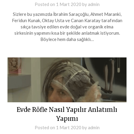
Posted on
1 Mart 2020
by
admin
Sizlere bu yazımızda İbrahim Saraçoğlu, Ahmet Maranki,
Feridun Kunak, Oktay Usta ve Canan Karatay tarafından
sıkça tavsiye edilen evde doğal ve organik elma
sirkesinin yapımını kısa bir şekilde anlatmak istiyorum.
Böylece hem daha sağlıklı…
Evde Röfle Nasıl Yapılır Anlatımlı
Yapımı
Posted on
1 Mart 2020
by
admin