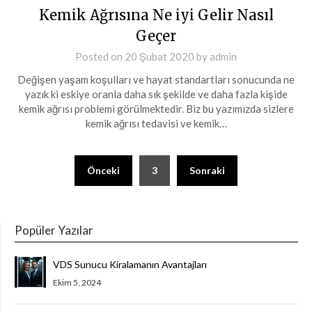
Kemik Ağrısına Ne iyi Gelir Nasıl
Geçer
Posted on
20 Şubat 2020
by
admin
Değişen yaşam koşulları ve hayat standartları sonucunda ne
yazık ki eskiye oranla daha sık şekilde ve daha fazla kişide
kemik ağrısı problemi görülmektedir. Biz bu yazımızda sizlere
kemik ağrısı tedavisi ve kemik…
Yazı
Önceki
3
Sonraki
sayfalaması
Popüler Yazılar
VDS Sunucu Kiralamanın Avantajları
Ekim 5, 2024