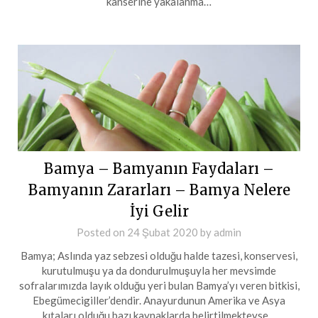
kanserine yakalanma…
Bamya – Bamyanın Faydaları –
Bamyanın Zararları – Bamya Nelere
İyi Gelir
Posted on
24 Şubat 2020
by
admin
Bamya; Aslında yaz sebzesi olduğu halde tazesi, konservesi,
kurutulmuşu ya da dondurulmuşuyla her mevsimde
sofralarımızda layık olduğu yeri bulan Bamya’yı veren bitkisi,
Ebegümecigiller’dendir. Anayurdunun Amerika ve Asya
kıtaları olduğu bazı kaynaklarda belirtilmekteyse…